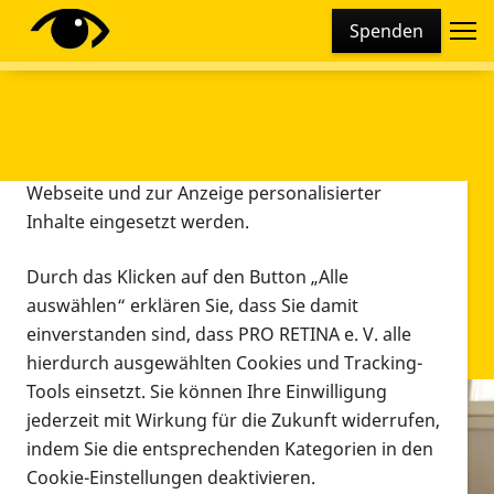
Cookie-Einstellungen
Spenden
Diese Webseite setzt verschiedene Cookies und
Tracking-Tools ein. Dies beinhaltet Cookies und
Tracking-Tools, die für den Betrieb der Webseite
technisch notwendig sind, die zu statistischen
Zwecken sowie zur besseren Bedienbarkeit der
Webseite und zur Anzeige personalisierter
Inhalte eingesetzt werden.
Durch das Klicken auf den Button „Alle
auswählen“ erklären Sie, dass Sie damit
einverstanden sind, dass PRO RETINA e. V. alle
hierdurch ausgewählten Cookies und Tracking-
Tools einsetzt. Sie können Ihre Einwilligung
jederzeit mit Wirkung für die Zukunft widerrufen,
Infomaterial
indem Sie die entsprechenden Kategorien in den
Infomaterial
Cookie-Einstellungen deaktivieren.