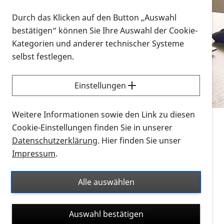
Vorlesen
Durch das Klicken auf den Button „Auswahl
bestätigen“ können Sie Ihre Auswahl der Cookie-
Alle Infomaterialien in verschiedenen
Kategorien und anderer technischer Systeme
Formaten an einem Ort
selbst festlegen.
Sie möchten wissen, wie Sie nach Infonmaterial
suchen und dieses bestellen bzw. herunterladen
Einstellungen
können? Schauen Sie sich die
Erklärvideos zum
Thema Infomaterial auf der PRO RETINA-Website
Weitere Informationen sowie den Link zu diesen
für blinde und sehbehinderte Menschen an.
Cookie-Einstellungen finden Sie in unserer
Datenschutzerklärung
. Hier finden Sie unser
Auf dieser Seite finden Sie sämtliches Infomaterial
Impressum
.
der PRO RETINA in all seinen Formaten an einem
Ort. Nutzen Sie den Formatfilter, um ausschließlich
Alle auswählen
nach Flyern und Broschüren, Audios oder Videos zu
suchen. Die meisten Flyer und Broschüren werden in
Auswahl bestätigen
verschiedenen Formaten angeboten: zur