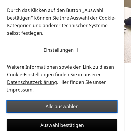
Vorlesen
Durch das Klicken auf den Button „Auswahl
bestätigen“ können Sie Ihre Auswahl der Cookie-
Alle Infomaterialien in verschiedenen
Kategorien und anderer technischer Systeme
Formaten an einem Ort
selbst festlegen.
Sie möchten wissen, wie Sie nach Infonmaterial
suchen und dieses bestellen bzw. herunterladen
Einstellungen
können? Schauen Sie sich die
Erklärvideos zum
Thema Infomaterial auf der PRO RETINA-Website
Weitere Informationen sowie den Link zu diesen
für blinde und sehbehinderte Menschen an.
Cookie-Einstellungen finden Sie in unserer
Datenschutzerklärung
. Hier finden Sie unser
Auf dieser Seite finden Sie sämtliches Infomaterial
Impressum
.
der PRO RETINA in all seinen Formaten an einem
Ort. Nutzen Sie den Formatfilter, um ausschließlich
Alle auswählen
nach Flyern und Broschüren, Audios oder Videos zu
suchen. Die meisten Flyer und Broschüren werden in
Auswahl bestätigen
verschiedenen Formaten angeboten: zur