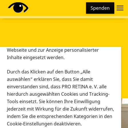
Cookie-Einstellungen
Spenden
Diese Webseite setzt verschiedene Cookies und
Tracking-Tools ein. Dies beinhaltet Cookies und
Tracking-Tools, die für den Betrieb der Webseite
technisch notwendig sind, die zu statistischen
Zwecken sowie zur besseren Bedienbarkeit der
Webseite und zur Anzeige personalisierter
Inhalte eingesetzt werden.
Durch das Klicken auf den Button „Alle
auswählen“ erklären Sie, dass Sie damit
einverstanden sind, dass PRO RETINA e. V. alle
hierdurch ausgewählten Cookies und Tracking-
Tools einsetzt. Sie können Ihre Einwilligung
jederzeit mit Wirkung für die Zukunft widerrufen,
Infomaterial
indem Sie die entsprechenden Kategorien in den
Infomaterial
Cookie-Einstellungen deaktivieren.