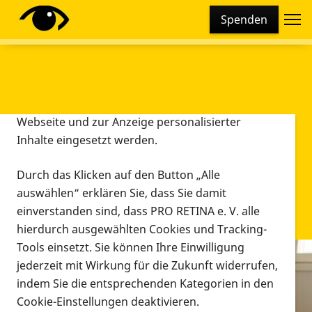
Cookie-Einstellungen
Spenden
Diese Webseite setzt verschiedene Cookies und
Tracking-Tools ein. Dies beinhaltet Cookies und
Tracking-Tools, die für den Betrieb der Webseite
technisch notwendig sind, die zu statistischen
Zwecken sowie zur besseren Bedienbarkeit der
Webseite und zur Anzeige personalisierter
Inhalte eingesetzt werden.
Durch das Klicken auf den Button „Alle
auswählen“ erklären Sie, dass Sie damit
einverstanden sind, dass PRO RETINA e. V. alle
hierdurch ausgewählten Cookies und Tracking-
Tools einsetzt. Sie können Ihre Einwilligung
jederzeit mit Wirkung für die Zukunft widerrufen,
Infomaterial
indem Sie die entsprechenden Kategorien in den
Infomaterial
Cookie-Einstellungen deaktivieren.