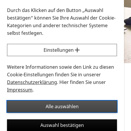
Vorlesen
Durch das Klicken auf den Button „Auswahl
bestätigen“ können Sie Ihre Auswahl der Cookie-
Alle Infomaterialien in verschiedenen
Kategorien und anderer technischer Systeme
Formaten an einem Ort
selbst festlegen.
Sie möchten wissen, wie Sie nach Infonmaterial
suchen und dieses bestellen bzw. herunterladen
Einstellungen
können? Schauen Sie sich die
Erklärvideos zum
Thema Infomaterial auf der PRO RETINA-Website
Weitere Informationen sowie den Link zu diesen
für blinde und sehbehinderte Menschen an.
Cookie-Einstellungen finden Sie in unserer
Datenschutzerklärung
. Hier finden Sie unser
Auf dieser Seite finden Sie sämtliches Infomaterial
Impressum
.
der PRO RETINA in all seinen Formaten an einem
Ort. Nutzen Sie den Formatfilter, um ausschließlich
Alle auswählen
nach Flyern und Broschüren, Audios oder Videos zu
suchen. Die meisten Flyer und Broschüren werden in
Auswahl bestätigen
verschiedenen Formaten angeboten: zur