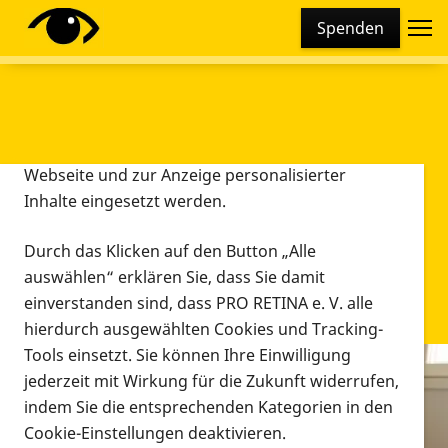
Cookie-Einstellungen
Spenden
Diese Webseite setzt verschiedene Cookies und
Tracking-Tools ein. Dies beinhaltet Cookies und
Tracking-Tools, die für den Betrieb der Webseite
technisch notwendig sind, die zu statistischen
Zwecken sowie zur besseren Bedienbarkeit der
Webseite und zur Anzeige personalisierter
Inhalte eingesetzt werden.
Durch das Klicken auf den Button „Alle
auswählen“ erklären Sie, dass Sie damit
einverstanden sind, dass PRO RETINA e. V. alle
hierdurch ausgewählten Cookies und Tracking-
Tools einsetzt. Sie können Ihre Einwilligung
jederzeit mit Wirkung für die Zukunft widerrufen,
Infomaterial
indem Sie die entsprechenden Kategorien in den
Infomaterial
Cookie-Einstellungen deaktivieren.