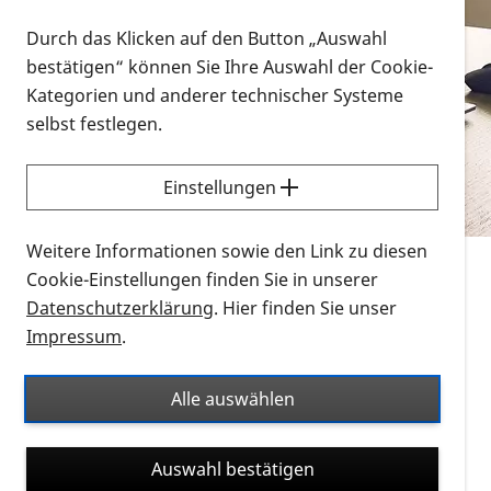
Vorlesen
Durch das Klicken auf den Button „Auswahl
bestätigen“ können Sie Ihre Auswahl der Cookie-
Alle Infomaterialien in verschiedenen
Kategorien und anderer technischer Systeme
Formaten an einem Ort
selbst festlegen.
Sie möchten wissen, wie Sie nach Infonmaterial
suchen und dieses bestellen bzw. herunterladen
Einstellungen
können? Schauen Sie sich die
Erklärvideos zum
Thema Infomaterial auf der PRO RETINA-Website
Weitere Informationen sowie den Link zu diesen
für blinde und sehbehinderte Menschen an.
Cookie-Einstellungen finden Sie in unserer
Datenschutzerklärung
. Hier finden Sie unser
Auf dieser Seite finden Sie sämtliches Infomaterial
Impressum
.
der PRO RETINA in all seinen Formaten an einem
Ort. Nutzen Sie den Formatfilter, um ausschließlich
Alle auswählen
nach Flyern und Broschüren, Audios oder Videos zu
suchen. Die meisten Flyer und Broschüren werden in
Auswahl bestätigen
verschiedenen Formaten angeboten: zur