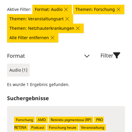
Aktive Filter:
Format: Audio
Themen: Forschung
Themen: Veranstaltungsart
Themen: Netzhauterkrankungen
Alle Filter entfernen
Filter
Format
Audio (1)
Es wurde 1 Ergebnis gefunden.
Suchergebnisse
Forschung
AMD
Retinitis pigmentosa (RP)
PRO 
RETINA
Podcast
Forschung heute
Veranstaltung