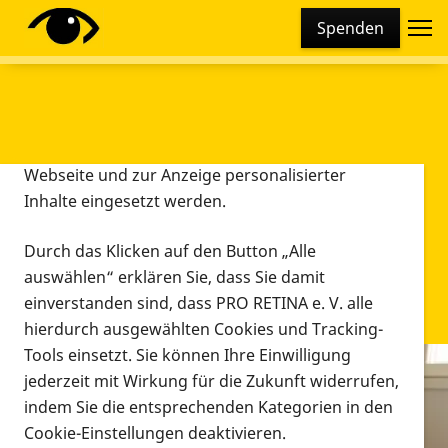
Cookie-Einstellungen
Spenden
Diese Webseite setzt verschiedene Cookies und
Tracking-Tools ein. Dies beinhaltet Cookies und
Tracking-Tools, die für den Betrieb der Webseite
technisch notwendig sind, die zu statistischen
Zwecken sowie zur besseren Bedienbarkeit der
Webseite und zur Anzeige personalisierter
Inhalte eingesetzt werden.
Durch das Klicken auf den Button „Alle
auswählen“ erklären Sie, dass Sie damit
einverstanden sind, dass PRO RETINA e. V. alle
hierdurch ausgewählten Cookies und Tracking-
Tools einsetzt. Sie können Ihre Einwilligung
jederzeit mit Wirkung für die Zukunft widerrufen,
Infomaterial
indem Sie die entsprechenden Kategorien in den
Infomaterial
Cookie-Einstellungen deaktivieren.