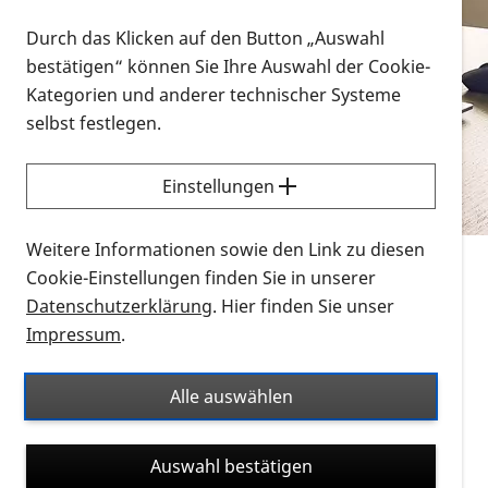
Vorlesen
Durch das Klicken auf den Button „Auswahl
bestätigen“ können Sie Ihre Auswahl der Cookie-
Alle Infomaterialien in verschiedenen
Kategorien und anderer technischer Systeme
Formaten an einem Ort
selbst festlegen.
Sie möchten wissen, wie Sie nach Infonmaterial
suchen und dieses bestellen bzw. herunterladen
Einstellungen
können? Schauen Sie sich die
Erklärvideos zum
Thema Infomaterial auf der PRO RETINA-Website
Weitere Informationen sowie den Link zu diesen
für blinde und sehbehinderte Menschen an.
Cookie-Einstellungen finden Sie in unserer
Datenschutzerklärung
. Hier finden Sie unser
Auf dieser Seite finden Sie sämtliches Infomaterial
Impressum
.
der PRO RETINA in all seinen Formaten an einem
Ort. Nutzen Sie den Formatfilter, um ausschließlich
Alle auswählen
nach Flyern und Broschüren, Audios oder Videos zu
suchen. Die meisten Flyer und Broschüren werden in
Auswahl bestätigen
verschiedenen Formaten angeboten: zur