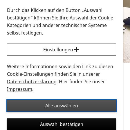
Vorlesen
Durch das Klicken auf den Button „Auswahl
bestätigen“ können Sie Ihre Auswahl der Cookie-
Alle Infomaterialien in verschiedenen
Kategorien und anderer technischer Systeme
Formaten an einem Ort
selbst festlegen.
Sie möchten wissen, wie Sie nach Infonmaterial
suchen und dieses bestellen bzw. herunterladen
Einstellungen
können? Schauen Sie sich die
Erklärvideos zum
Thema Infomaterial auf der PRO RETINA-Website
Weitere Informationen sowie den Link zu diesen
für blinde und sehbehinderte Menschen an.
Cookie-Einstellungen finden Sie in unserer
Datenschutzerklärung
. Hier finden Sie unser
Auf dieser Seite finden Sie sämtliches Infomaterial
Impressum
.
der PRO RETINA in all seinen Formaten an einem
Ort. Nutzen Sie den Formatfilter, um ausschließlich
Alle auswählen
nach Flyern und Broschüren, Audios oder Videos zu
suchen. Die meisten Flyer und Broschüren werden in
Auswahl bestätigen
verschiedenen Formaten angeboten: zur