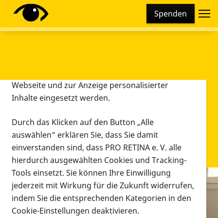
Cookie-Einstellungen
Spenden
Diese Webseite setzt verschiedene Cookies und
Tracking-Tools ein. Dies beinhaltet Cookies und
Tracking-Tools, die für den Betrieb der Webseite
technisch notwendig sind, die zu statistischen
Zwecken sowie zur besseren Bedienbarkeit der
Webseite und zur Anzeige personalisierter
Inhalte eingesetzt werden.
Durch das Klicken auf den Button „Alle
auswählen“ erklären Sie, dass Sie damit
einverstanden sind, dass PRO RETINA e. V. alle
hierdurch ausgewählten Cookies und Tracking-
Tools einsetzt. Sie können Ihre Einwilligung
jederzeit mit Wirkung für die Zukunft widerrufen,
Infomaterial
indem Sie die entsprechenden Kategorien in den
Infomaterial
Cookie-Einstellungen deaktivieren.