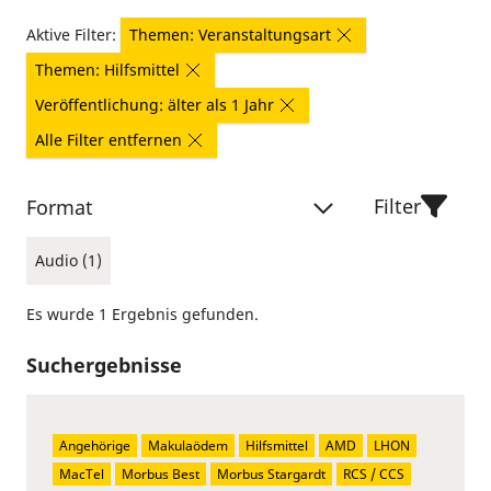
Aktive Filter:
Themen: Veranstaltungsart
Themen: Hilfsmittel
Veröffentlichung: älter als 1 Jahr
Alle Filter entfernen
Filter
Format
Audio (1)
Es wurde 1 Ergebnis gefunden.
Suchergebnisse
Angehörige
Makulaödem
Hilfsmittel
AMD
LHON
MacTel
Morbus Best
Morbus Stargardt
RCS / CCS