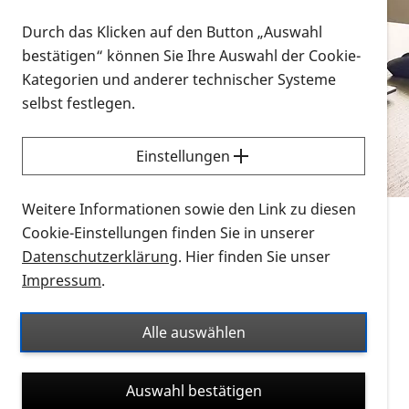
Vorlesen
Durch das Klicken auf den Button „Auswahl
bestätigen“ können Sie Ihre Auswahl der Cookie-
Alle Infomaterialien in verschiedenen
Kategorien und anderer technischer Systeme
Formaten an einem Ort
selbst festlegen.
Sie möchten wissen, wie Sie nach Infonmaterial
suchen und dieses bestellen bzw. herunterladen
Einstellungen
können? Schauen Sie sich die
Erklärvideos zum
Thema Infomaterial auf der PRO RETINA-Website
Weitere Informationen sowie den Link zu diesen
für blinde und sehbehinderte Menschen an.
Cookie-Einstellungen finden Sie in unserer
Datenschutzerklärung
. Hier finden Sie unser
Auf dieser Seite finden Sie sämtliches Infomaterial
Impressum
.
der PRO RETINA in all seinen Formaten an einem
Ort. Nutzen Sie den Formatfilter, um ausschließlich
Alle auswählen
nach Flyern und Broschüren, Audios oder Videos zu
suchen. Die meisten Flyer und Broschüren werden in
Auswahl bestätigen
verschiedenen Formaten angeboten: zur