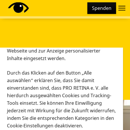
Cookie-Einstellungen
Spenden
Diese Webseite setzt verschiedene Cookies und
Tracking-Tools ein. Dies beinhaltet Cookies und
Tracking-Tools, die für den Betrieb der Webseite
technisch notwendig sind, die zu statistischen
Zwecken sowie zur besseren Bedienbarkeit der
Webseite und zur Anzeige personalisierter
Inhalte eingesetzt werden.
Durch das Klicken auf den Button „Alle
auswählen“ erklären Sie, dass Sie damit
einverstanden sind, dass PRO RETINA e. V. alle
hierdurch ausgewählten Cookies und Tracking-
Tools einsetzt. Sie können Ihre Einwilligung
jederzeit mit Wirkung für die Zukunft widerrufen,
Infomaterial
indem Sie die entsprechenden Kategorien in den
Infomaterial
Cookie-Einstellungen deaktivieren.