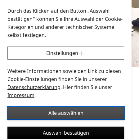
Vorlesen
Durch das Klicken auf den Button „Auswahl
bestätigen“ können Sie Ihre Auswahl der Cookie-
Alle Infomaterialien in verschiedenen
Kategorien und anderer technischer Systeme
Formaten an einem Ort
selbst festlegen.
Sie möchten wissen, wie Sie nach Infonmaterial
suchen und dieses bestellen bzw. herunterladen
Einstellungen
können? Schauen Sie sich die
Erklärvideos zum
Thema Infomaterial auf der PRO RETINA-Website
Weitere Informationen sowie den Link zu diesen
für blinde und sehbehinderte Menschen an.
Cookie-Einstellungen finden Sie in unserer
Datenschutzerklärung
. Hier finden Sie unser
Auf dieser Seite finden Sie sämtliches Infomaterial
Impressum
.
der PRO RETINA in all seinen Formaten an einem
Ort. Nutzen Sie den Formatfilter, um ausschließlich
Alle auswählen
nach Flyern und Broschüren, Audios oder Videos zu
suchen. Die meisten Flyer und Broschüren werden in
Auswahl bestätigen
verschiedenen Formaten angeboten: zur