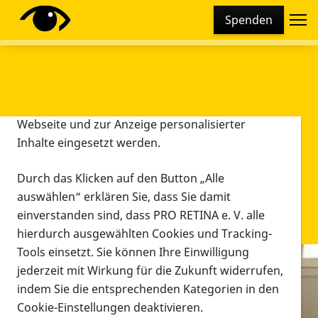
Cookie-Einstellungen
Spenden
Diese Webseite setzt verschiedene Cookies und
Tracking-Tools ein. Dies beinhaltet Cookies und
Tracking-Tools, die für den Betrieb der Webseite
technisch notwendig sind, die zu statistischen
Zwecken sowie zur besseren Bedienbarkeit der
Webseite und zur Anzeige personalisierter
Inhalte eingesetzt werden.
Durch das Klicken auf den Button „Alle
auswählen“ erklären Sie, dass Sie damit
einverstanden sind, dass PRO RETINA e. V. alle
hierdurch ausgewählten Cookies und Tracking-
Tools einsetzt. Sie können Ihre Einwilligung
jederzeit mit Wirkung für die Zukunft widerrufen,
Infomaterial
indem Sie die entsprechenden Kategorien in den
Infomaterial
Cookie-Einstellungen deaktivieren.