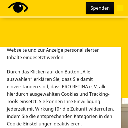
Cookie-Einstellungen
Spenden
Diese Webseite setzt verschiedene Cookies und
Tracking-Tools ein. Dies beinhaltet Cookies und
Tracking-Tools, die für den Betrieb der Webseite
technisch notwendig sind, die zu statistischen
Zwecken sowie zur besseren Bedienbarkeit der
Webseite und zur Anzeige personalisierter
Inhalte eingesetzt werden.
Durch das Klicken auf den Button „Alle
auswählen“ erklären Sie, dass Sie damit
einverstanden sind, dass PRO RETINA e. V. alle
hierdurch ausgewählten Cookies und Tracking-
Tools einsetzt. Sie können Ihre Einwilligung
jederzeit mit Wirkung für die Zukunft widerrufen,
Infomaterial
indem Sie die entsprechenden Kategorien in den
Infomaterial
Cookie-Einstellungen deaktivieren.