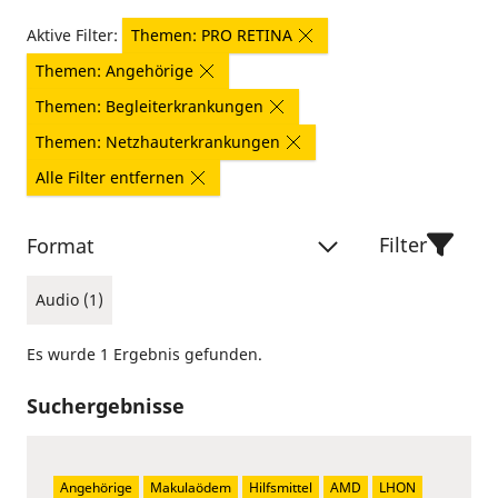
Aktive Filter:
Themen: PRO RETINA
Themen: Angehörige
Themen: Begleiterkrankungen
Themen: Netzhauterkrankungen
Alle Filter entfernen
Filter
Format
Audio (1)
Es wurde 1 Ergebnis gefunden.
Suchergebnisse
Angehörige
Makulaödem
Hilfsmittel
AMD
LHON