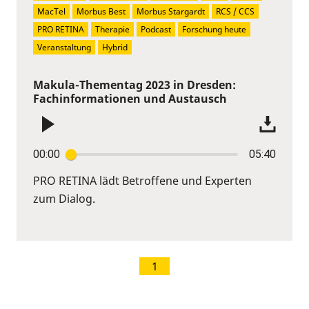
MacTel
Morbus Best
Morbus Stargardt
RCS / CCS
PRO RETINA
Therapie
Podcast
Forschung heute
Veranstaltung
Hybrid
Makula-Thementag 2023 in Dresden:
Fachinformationen und Austausch
00:00
05:40
PRO RETINA lädt Betroffene und Experten
zum Dialog.
1