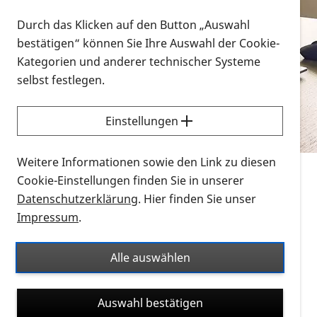
Vorlesen
Durch das Klicken auf den Button „Auswahl
bestätigen“ können Sie Ihre Auswahl der Cookie-
Alle Infomaterialien in verschiedenen
Kategorien und anderer technischer Systeme
Formaten an einem Ort
selbst festlegen.
Sie möchten wissen, wie Sie nach Infonmaterial
suchen und dieses bestellen bzw. herunterladen
Einstellungen
können? Schauen Sie sich die
Erklärvideos zum
Thema Infomaterial auf der PRO RETINA-Website
Weitere Informationen sowie den Link zu diesen
für blinde und sehbehinderte Menschen an.
Cookie-Einstellungen finden Sie in unserer
Datenschutzerklärung
. Hier finden Sie unser
Auf dieser Seite finden Sie sämtliches Infomaterial
Impressum
.
der PRO RETINA in all seinen Formaten an einem
Ort. Nutzen Sie den Formatfilter, um ausschließlich
Alle auswählen
nach Flyern und Broschüren, Audios oder Videos zu
suchen. Die meisten Flyer und Broschüren werden in
Auswahl bestätigen
verschiedenen Formaten angeboten: zur