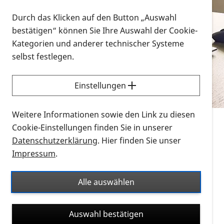
Vorlesen
Durch das Klicken auf den Button „Auswahl
bestätigen“ können Sie Ihre Auswahl der Cookie-
Alle Infomaterialien in verschiedenen
Kategorien und anderer technischer Systeme
Formaten an einem Ort
selbst festlegen.
Sie möchten wissen, wie Sie nach Infonmaterial
suchen und dieses bestellen bzw. herunterladen
Einstellungen
können? Schauen Sie sich die
Erklärvideos zum
Thema Infomaterial auf der PRO RETINA-Website
Weitere Informationen sowie den Link zu diesen
für blinde und sehbehinderte Menschen an.
Cookie-Einstellungen finden Sie in unserer
Datenschutzerklärung
. Hier finden Sie unser
Auf dieser Seite finden Sie sämtliches Infomaterial
Impressum
.
der PRO RETINA in all seinen Formaten an einem
Ort. Nutzen Sie den Formatfilter, um ausschließlich
Alle auswählen
nach Flyern und Broschüren, Audios oder Videos zu
suchen. Die meisten Flyer und Broschüren werden in
Auswahl bestätigen
verschiedenen Formaten angeboten: zur