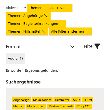
Aktive Filter:
Themen: PRO RETINA
Themen: Angehörige
Themen: Begleiterkrankungen
Themen: Hilfsmittel
Alle Filter entfernen
Filter
Format
Audio (1)
Es wurde 1 Ergebnis gefunden.
Suchergebnisse
Angehörige
Makulaödem
Hilfsmittel
AMD
LHON
MacTel
Morbus Best
Morbus Stargardt
RCS / CCS