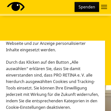
Cookie-Einstellungen
Spenden
Diese Webseite setzt verschiedene Cookies und
Tracking-Tools ein. Dies beinhaltet Cookies und
Tracking-Tools, die für den Betrieb der Webseite
technisch notwendig sind, die zu statistischen
Zwecken sowie zur besseren Bedienbarkeit der
Webseite und zur Anzeige personalisierter
Inhalte eingesetzt werden.
Durch das Klicken auf den Button „Alle
auswählen“ erklären Sie, dass Sie damit
einverstanden sind, dass PRO RETINA e. V. alle
hierdurch ausgewählten Cookies und Tracking-
Tools einsetzt. Sie können Ihre Einwilligung
jederzeit mit Wirkung für die Zukunft widerrufen,
Infomaterial
indem Sie die entsprechenden Kategorien in den
Infomaterial
Cookie-Einstellungen deaktivieren.