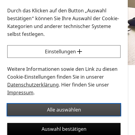
Vorlesen
Durch das Klicken auf den Button „Auswahl
bestätigen“ können Sie Ihre Auswahl der Cookie-
Alle Infomaterialien in verschiedenen
Kategorien und anderer technischer Systeme
Formaten an einem Ort
selbst festlegen.
Sie möchten wissen, wie Sie nach Infonmaterial
suchen und dieses bestellen bzw. herunterladen
Einstellungen
können? Schauen Sie sich die
Erklärvideos zum
Thema Infomaterial auf der PRO RETINA-Website
Weitere Informationen sowie den Link zu diesen
für blinde und sehbehinderte Menschen an.
Cookie-Einstellungen finden Sie in unserer
Datenschutzerklärung
. Hier finden Sie unser
Auf dieser Seite finden Sie sämtliches Infomaterial
Impressum
.
der PRO RETINA in all seinen Formaten an einem
Ort. Nutzen Sie den Formatfilter, um ausschließlich
Alle auswählen
nach Flyern und Broschüren, Audios oder Videos zu
suchen. Die meisten Flyer und Broschüren werden in
Auswahl bestätigen
verschiedenen Formaten angeboten: zur