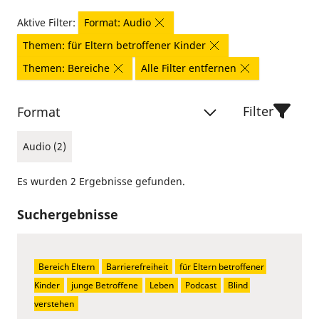
Aktive Filter:
Format: Audio
Themen: für Eltern betroffener Kinder
Themen: Bereiche
Alle Filter entfernen
Filter
Format
Audio (2)
Es wurden 2 Ergebnisse gefunden.
Suchergebnisse
Bereich Eltern
Barrierefreiheit
für Eltern betroffener 
Kinder
junge Betroffene
Leben
Podcast
Blind 
verstehen