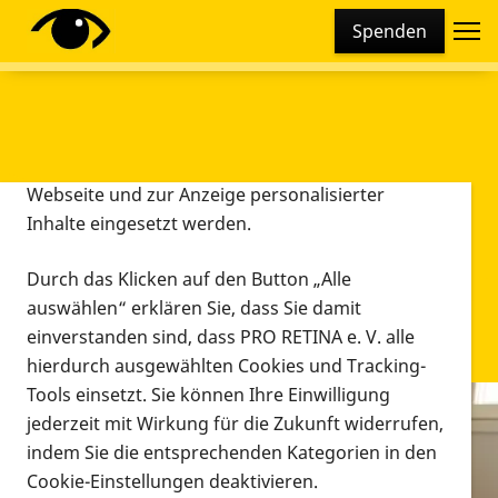
Cookie-Einstellungen
Spenden
Diese Webseite setzt verschiedene Cookies und
Tracking-Tools ein. Dies beinhaltet Cookies und
Tracking-Tools, die für den Betrieb der Webseite
technisch notwendig sind, die zu statistischen
Zwecken sowie zur besseren Bedienbarkeit der
Webseite und zur Anzeige personalisierter
Inhalte eingesetzt werden.
Durch das Klicken auf den Button „Alle
auswählen“ erklären Sie, dass Sie damit
einverstanden sind, dass PRO RETINA e. V. alle
hierdurch ausgewählten Cookies und Tracking-
Tools einsetzt. Sie können Ihre Einwilligung
jederzeit mit Wirkung für die Zukunft widerrufen,
Infomaterial
indem Sie die entsprechenden Kategorien in den
Infomaterial
Cookie-Einstellungen deaktivieren.