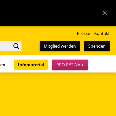
Presse
Kontakt
Mitglied werden
Spenden
pen
Infomaterial
PRO RETINA +