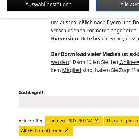
Auswahl bestätigen
Alle au
Auf dieser Seite finden Sie sämtliche
um ausschließlich nach Flyern und B
verschiedenen Formaten angeboten:
Hörversion.
Bitte beachten Sie, dass
Der Download vieler Medien ist exkl
werden
? Dann füllen Sie den
Online-
kein
Mitglied
sind, haben Sie Zugriff 
Suchbegriff
Aktive Filter:
Themen: PRO RETINA
Themen: junge 
Alle Filter entfernen