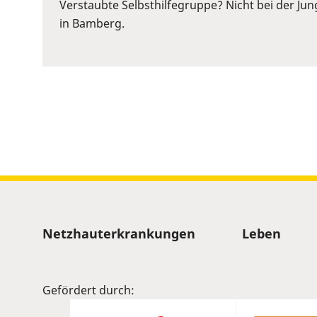
or
Verstaubte Selbsthilfegruppe? Nicht bei der Ju
Space
in Bamberg.
to
show
volume
slider.
Sitemap
Netzhauterkrankungen
Leben
Gefördert durch: