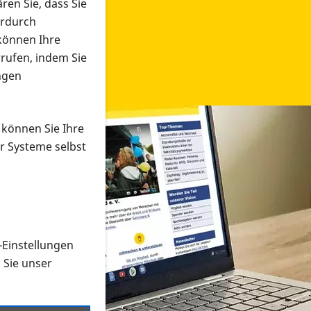
ren Sie, dass Sie
erdurch
 können Ihre
rrufen, indem Sie
ngen
 können Sie Ihre
r Systeme selbst
-Einstellungen
 in verschiedenen Formaten an e
n Sie unser
onmaterial suchen und dieses bestellen bzw. herunterladen
al auf der PRO RETINA-Website für blinde und sehbehi