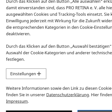
Durch das Klicken auf den Button „Alle auswählen“ erklä
damit einverstanden sind, dass PRO RETINA e. V. alle hi
ausgewählten Cookies und Tracking-Tools einsetzt. Sie
Einwilligung jederzeit mit Wirkung für die Zukunft wide
die entsprechenden Kategorien in den Cookie-Einstellu
deaktivieren.
Durch das Klicken auf den Button „Auswahl bestätigen“
Infomaterial
Auswahl der Cookie-Kategorien und anderer technische
Infomaterial
festlegen.
Einstellungen
Vorlesen
Weitere Informationen sowie den Link zu diesen Cookie
Alle Infomaterialien
finden Sie in unserer
Datenschutzerklärung
. Hier finde
Impressum
.
Sie möchten wissen, wie Sie nach Inf
Erklärvideos zum Thema Infomateri