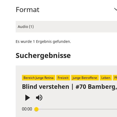
Format
Audio (1)
Es wurde 1 Ergebnis gefunden.
Suchergebnisse
Bereich Junge Retina
Freizeit
junge Betroffene
Leben
P
Blind verstehen | #70 Bamberg
Press
00:00
Enter