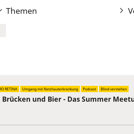
Themen
V
RO RETINA
Umgang mit Netzhauterkrankung
Podcast
Blind verstehen
, Brücken und Bier - Das Summer Meetu