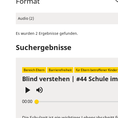
Format
Audio (2)
Es wurden 2 Ergebnisse gefunden.
Suchergebnisse
Bereich Eltern
Barrierefreiheit
für Eltern betroffener Kinder
Blind verstehen | #44 Schule im 
Press
00:00
Enter
or
Space
Die Schulzeit ist ein wichtiger Lebensabschnitt f