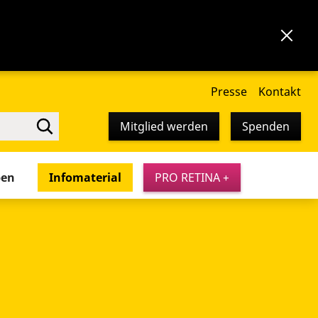
Presse
Kontakt
Mitglied werden
Spenden
pen
Infomaterial
PRO RETINA +