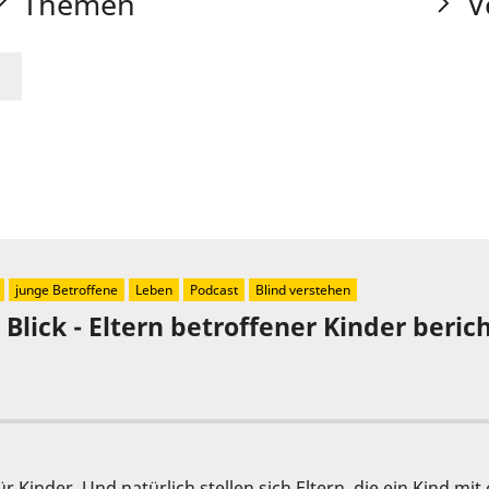
Themen
V
junge Betroffene
Leben
Podcast
Blind verstehen
Blick - Eltern betroffener Kinder berich
ür Kinder. Und natürlich stellen sich Eltern, die ein Kind m