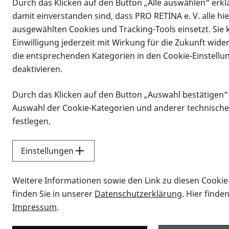
Durch das Klicken auf den Button „Alle auswählen“ erklä
damit einverstanden sind, dass PRO RETINA e. V. alle hi
ausgewählten Cookies und Tracking-Tools einsetzt. Sie
Einwilligung jederzeit mit Wirkung für die Zukunft wide
die entsprechenden Kategorien in den Cookie-Einstellu
deaktivieren.
Durch das Klicken auf den Button „Auswahl bestätigen“
Infomaterial
Auswahl der Cookie-Kategorien und anderer technische
Infomaterial
festlegen.
Einstellungen
Vorlesen
Weitere Informationen sowie den Link zu diesen Cookie
Alle Infomaterialien
finden Sie in unserer
Datenschutzerklärung
. Hier finde
Impressum
.
Sie möchten wissen, wie Sie nach Inf
Erklärvideos zum Thema Infomateri