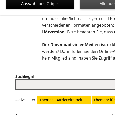
Auswahl bestätigen
Alle au
Auf dieser Seite finden Sie sämtliche
um ausschließlich nach Flyern und B
verschiedenen Formaten angeboten:
Hörversion.
Bitte beachten Sie, dass
Der Download vieler Medien ist exkl
werden
? Dann füllen Sie den
Online-
kein
Mitglied
sind, haben Sie Zugriff 
Suchbegriff
Aktive Filter:
Themen: Barrierefreiheit
Themen: für