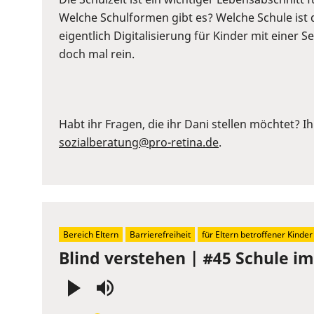
to
Welche Schulformen gibt es? Welche Schule ist 
show
eigentlich Digitalisierung für Kinder mit einer 
volume
doch mal rein.
slider.
Habt ihr Fragen, die ihr Dani stellen möchtet? Ih
sozialberatung@pro-retina.de
.
Bereich Eltern
Barrierefreiheit
für Eltern betroffener Kinder
Blind verstehen | #45 Schule im 
Press