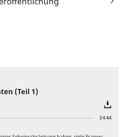
eröffentlichung
ten (Teil 1)
34:44
it einer Seheinschränkung haben, viele Fragen: