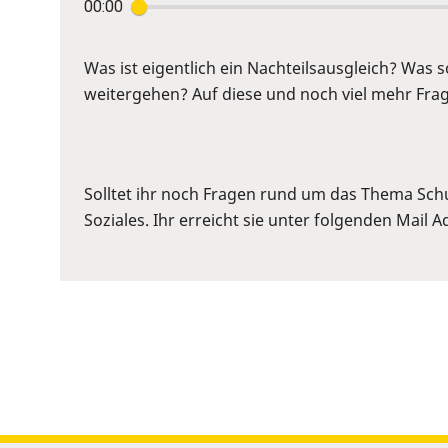
00:00
Enter
or
Space
Was ist eigentlich ein Nachteilsausgleich? Was
to
weitergehen? Auf diese und noch viel mehr Frage
show
volume
slider.
Solltet ihr noch Fragen rund um das Thema Sch
Soziales. Ihr erreicht sie unter folgenden Mail 