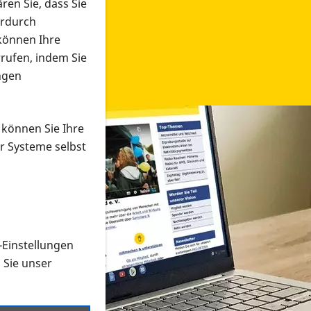
ren Sie, dass Sie
erdurch
 können Ihre
rrufen, indem Sie
ngen
 können Sie Ihre
r Systeme selbst
-Einstellungen
 in verschiedenen Formaten an e
n Sie unser
onmaterial suchen und dieses bestellen bzw. herunterladen
al auf der PRO RETINA-Website für blinde und sehbehi