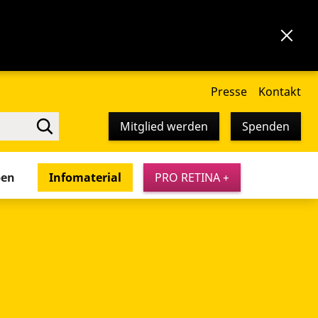
Presse
Kontakt
Mitglied werden
Spenden
pen
Infomaterial
PRO RETINA +