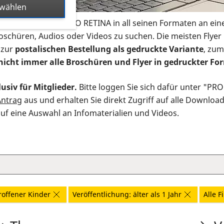
swählen
s Infomaterial der PRO RETINA in all seinen Formaten an ein
roschüren, Audios oder Videos zu suchen. Die meisten Flye
 zur
postalischen Bestellung als gedruckte Variante
, zum
nicht immer alle Broschüren und Flyer in gedruckter For
usiv für Mitglieder.
Bitte loggen Sie sich dafür unter "PR
Antrag
aus und erhalten Sie direkt Zugriff auf alle Downloa
auf eine Auswahl an Infomaterialien und Videos.
roffener Kinder
Veröffentlichung: älter als 1 Jahr
Alle F