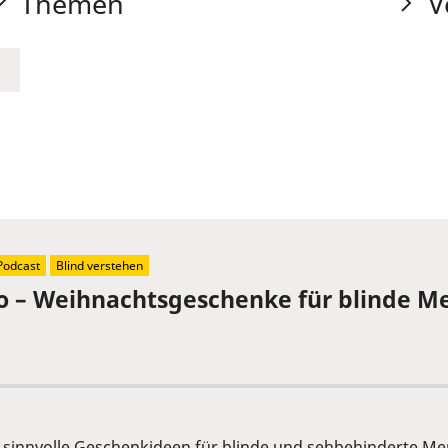
Themen
V
Podcast
Blind verstehen
Ho – Weihnachtsgeschenke für blinde M
nd sinnvolle Geschenkideen für blinde und sehbehinderte Me