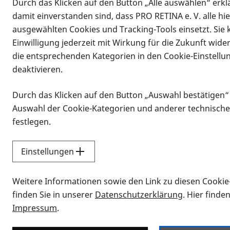
Durch das Klicken auf den Button „Alle auswählen“ erklä
damit einverstanden sind, dass PRO RETINA e. V. alle hi
ausgewählten Cookies und Tracking-Tools einsetzt. Sie
Einwilligung jederzeit mit Wirkung für die Zukunft wide
die entsprechenden Kategorien in den Cookie-Einstellu
deaktivieren.
Durch das Klicken auf den Button „Auswahl bestätigen“
Infomaterial
Auswahl der Cookie-Kategorien und anderer technische
Infomaterial
festlegen.
Einstellungen
Vorlesen
Weitere Informationen sowie den Link zu diesen Cookie
Alle Infomaterialien
finden Sie in unserer
Datenschutzerklärung
. Hier finde
Impressum
.
Sie möchten wissen, wie Sie nach Inf
Erklärvideos zum Thema Infomateri