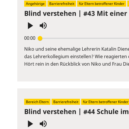
Angehörige
Barrierefreiheit
für Eltern betroffener Kinder
Blind verstehen | #43 Mit einer
Press
00:00
Enter
or
Niko und seine ehemalige Lehrerin Katalin Diene
Space
das Lehrerkollegium einstellen? Wie reagierten 
to
Hört rein in den Rückblick von Niko und Frau Die
show
volume
slider.
Bereich Eltern
Barrierefreiheit
für Eltern betroffener Kinder
Blind verstehen | #44 Schule im 