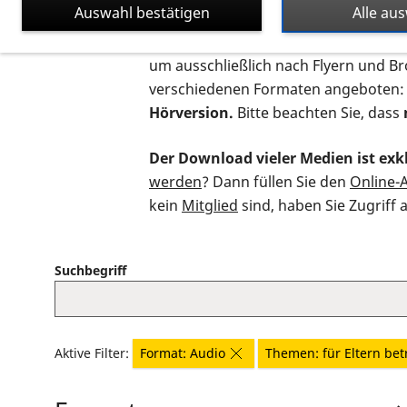
Auswahl bestätigen
Alle au
Auf dieser Seite finden Sie sämtliche
um ausschließlich nach Flyern und B
verschiedenen Formaten angeboten:
Hörversion.
Bitte beachten Sie, dass
Der Download vieler Medien ist exkl
werden
? Dann füllen Sie den
Online-
kein
Mitglied
sind, haben Sie Zugriff 
Suchbegriff
Aktive Filter:
Format: Audio
Themen: für Eltern bet