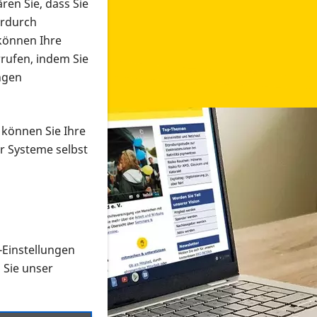
ren Sie, dass Sie
erdurch
 können Ihre
rrufen, indem Sie
ngen
 können Sie Ihre
r Systeme selbst
-Einstellungen
 in verschiedenen Formaten an e
n Sie unser
onmaterial suchen und dieses bestellen bzw. herunterladen
al auf der PRO RETINA-Website für blinde und sehbehi