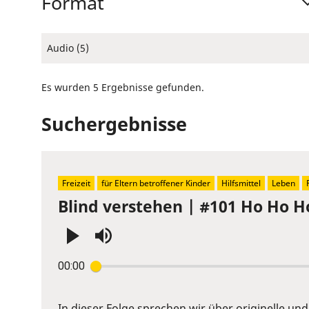
Format
Audio (5)
Es wurden 5 Ergebnisse gefunden.
Suchergebnisse
Freizeit
für Eltern betroffener Kinder
Hilfsmittel
Leben
Blind verstehen | #101 Ho Ho 
Press
00:00
Enter
or
Space
In dieser Folge sprechen wir über originelle u