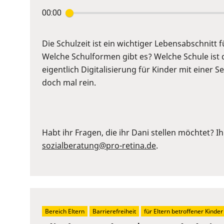
Press
00:00
Enter
or
Space
Die Schulzeit ist ein wichtiger Lebensabschnitt f
to
Welche Schulformen gibt es? Welche Schule ist 
show
eigentlich Digitalisierung für Kinder mit einer 
volume
doch mal rein.
slider.
Habt ihr Fragen, die ihr Dani stellen möchtet? Ih
sozialberatung@pro-retina.de
.
Bereich Eltern
Barrierefreiheit
für Eltern betroffener Kinder