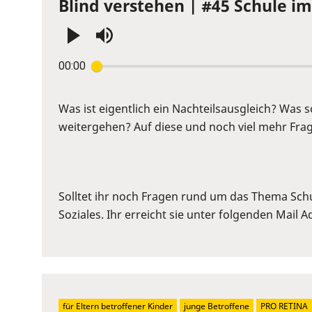
Blind verstehen | #45 Schule im 
Press
00:00
Enter
or
Space
Was ist eigentlich ein Nachteilsausgleich? Was
to
weitergehen? Auf diese und noch viel mehr Frage
show
volume
slider.
Solltet ihr noch Fragen rund um das Thema Sch
Soziales. Ihr erreicht sie unter folgenden Mail 
für Eltern betroffener Kinder
junge Betroffene
PRO RETINA