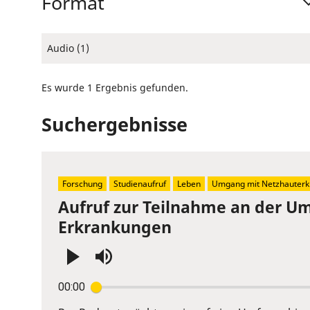
Format
Audio (1)
Es wurde 1 Ergebnis gefunden.
Suchergebnisse
Forschung
Studienaufruf
Leben
Umgang mit Netzhauterk
Aufruf zur Teilnahme an der U
Erkrankungen
Press
00:00
Enter
or