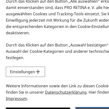
Durch das Klicken auf den Button „Alle auswählen“ erklä
damit einverstanden sind, dass PRO RETINA e. V. alle hi
ausgewählten Cookies und Tracking-Tools einsetzt. Sie
Einwilligung jederzeit mit Wirkung für die Zukunft wide
die entsprechenden Kategorien in den Cookie-Einstellu
deaktivieren.
Durch das Klicken auf den Button „Auswahl bestätigen“
Infomaterial
Auswahl der Cookie-Kategorien und anderer technische
Infomaterial
festlegen.
Einstellungen
Vorlesen
Weitere Informationen sowie den Link zu diesen Cookie
Alle Infomaterialien
finden Sie in unserer
Datenschutzerklärung
. Hier finde
Impressum
.
Sie möchten wissen, wie Sie nach Inf
Erklärvideos zum Thema Infomateri