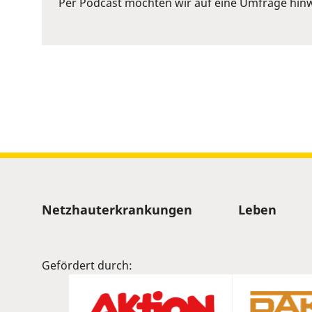
Per Podcast möchten wir auf eine Umfrage hinw
Space
to
show
volume
slider.
Sitemap
Netzhauterkrankungen
Leben
Gefördert durch: