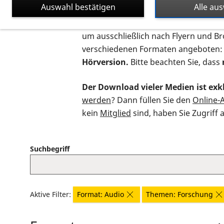
Auswahl bestätigen
Alle au
Auf dieser Seite finden Sie sämtliche
um ausschließlich nach Flyern und B
verschiedenen Formaten angeboten:
Hörversion.
Bitte beachten Sie, dass
Der Download vieler Medien ist exkl
werden
? Dann füllen Sie den
Online-
kein
Mitglied
sind, haben Sie Zugriff 
Suchbegriff
Aktive Filter:
Format: Audio
Themen: Forschung