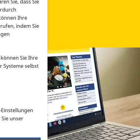
ren Sie, dass Sie
erdurch
 können Ihre
rrufen, indem Sie
ngen
 können Sie Ihre
r Systeme selbst
-Einstellungen
 in verschiedenen Formaten an e
n Sie unser
onmaterial suchen und dieses bestellen bzw. herunterladen
al auf der PRO RETINA-Website für blinde und sehbehi