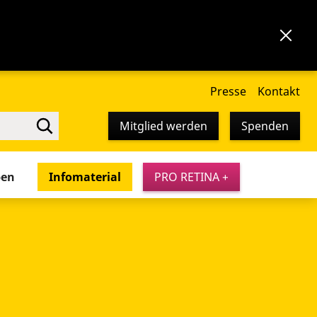
Presse
Kontakt
Mitglied werden
Spenden
pen
Infomaterial
PRO RETINA +