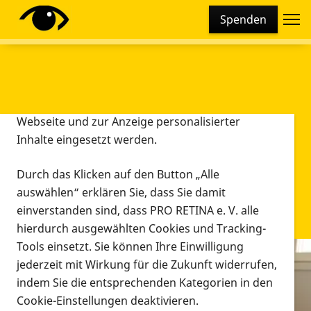
Cookie-Einstellungen
Spenden
Diese Webseite setzt verschiedene Cookies und
Tracking-Tools ein. Dies beinhaltet Cookies und
Tracking-Tools, die für den Betrieb der Webseite
technisch notwendig sind, die zu statistischen
Zwecken sowie zur besseren Bedienbarkeit der
Webseite und zur Anzeige personalisierter
Inhalte eingesetzt werden.
Durch das Klicken auf den Button „Alle
auswählen“ erklären Sie, dass Sie damit
einverstanden sind, dass PRO RETINA e. V. alle
hierdurch ausgewählten Cookies und Tracking-
Tools einsetzt. Sie können Ihre Einwilligung
jederzeit mit Wirkung für die Zukunft widerrufen,
Infomaterial
indem Sie die entsprechenden Kategorien in den
Infomaterial
Cookie-Einstellungen deaktivieren.