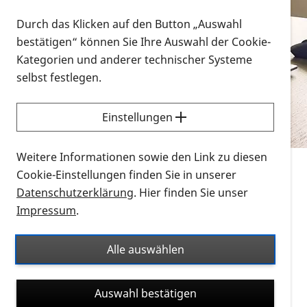
Vorlesen
Durch das Klicken auf den Button „Auswahl
bestätigen“ können Sie Ihre Auswahl der Cookie-
Alle Infomaterialien in verschiedenen
Kategorien und anderer technischer Systeme
Formaten an einem Ort
selbst festlegen.
Sie möchten wissen, wie Sie nach Infonmaterial
suchen und dieses bestellen bzw. herunterladen
Einstellungen
können? Schauen Sie sich die
Erklärvideos zum
Thema Infomaterial auf der PRO RETINA-Website
Weitere Informationen sowie den Link zu diesen
für blinde und sehbehinderte Menschen an.
Cookie-Einstellungen finden Sie in unserer
Datenschutzerklärung
. Hier finden Sie unser
Auf dieser Seite finden Sie sämtliches Infomaterial
Impressum
.
der PRO RETINA in all seinen Formaten an einem
Ort. Nutzen Sie den Formatfilter, um ausschließlich
Alle auswählen
nach Flyern und Broschüren, Audios oder Videos zu
suchen. Die meisten Flyer und Broschüren werden in
Auswahl bestätigen
verschiedenen Formaten angeboten: zur