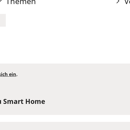
Themen
V
sich ein
.
u Smart Home