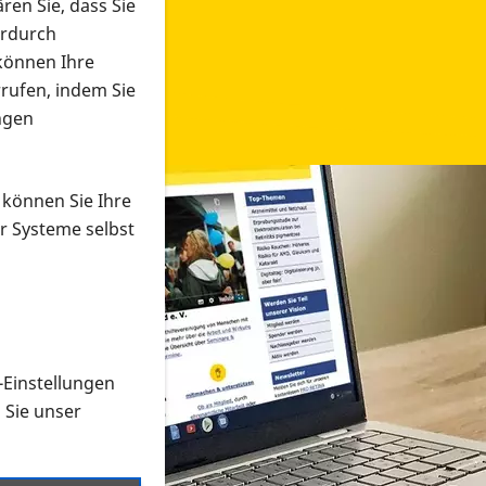
ren Sie, dass Sie
erdurch
 können Ihre
rrufen, indem Sie
ngen
 können Sie Ihre
r Systeme selbst
-Einstellungen
 in verschiedenen Formaten an e
n Sie unser
onmaterial suchen und dieses bestellen bzw. herunterladen
al auf der PRO RETINA-Website für blinde und sehbehi