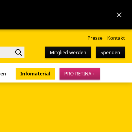
Presse
Kontakt
Mitglied werden
Spenden
pen
Infomaterial
PRO RETINA +