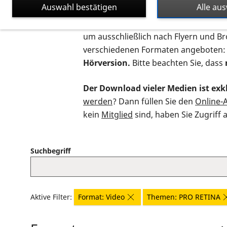
Auswahl bestätigen
Alle au
Auf dieser Seite finden Sie sämtliche
um ausschließlich nach Flyern und B
verschiedenen Formaten angeboten:
Hörversion.
Bitte beachten Sie, dass
Der Download vieler Medien ist exkl
werden
? Dann füllen Sie den
Online-
kein
Mitglied
sind, haben Sie Zugriff 
Suchbegriff
Aktive Filter:
Format: Video
Themen: PRO RETINA