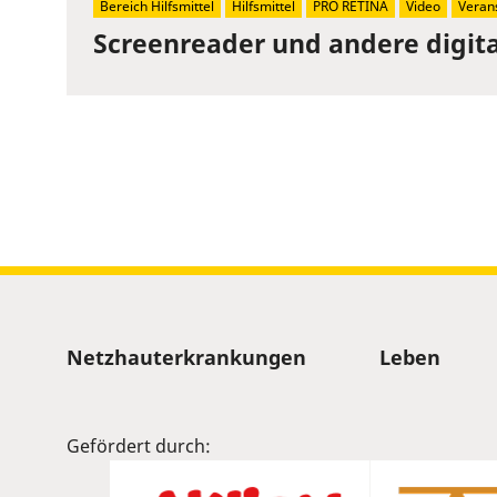
Bereich Hilfsmittel
Hilfsmittel
PRO RETINA
Video
Veran
Screenreader und andere digita
Sitemap
Netzhauterkrankungen
Leben
Gefördert durch: