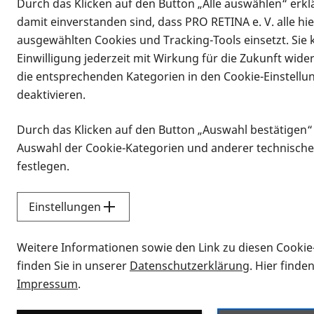
Durch das Klicken auf den Button „Alle auswählen“ erklä
damit einverstanden sind, dass PRO RETINA e. V. alle hi
ausgewählten Cookies und Tracking-Tools einsetzt. Sie
Einwilligung jederzeit mit Wirkung für die Zukunft wide
die entsprechenden Kategorien in den Cookie-Einstellu
deaktivieren.
Durch das Klicken auf den Button „Auswahl bestätigen“
Infomaterial
Auswahl der Cookie-Kategorien und anderer technische
Infomaterial
festlegen.
Einstellungen
Vorlesen
Weitere Informationen sowie den Link zu diesen Cookie
Alle Infomaterialien
finden Sie in unserer
Datenschutzerklärung
. Hier finde
Impressum
.
Sie möchten wissen, wie Sie nach Inf
Erklärvideos zum Thema Infomateri