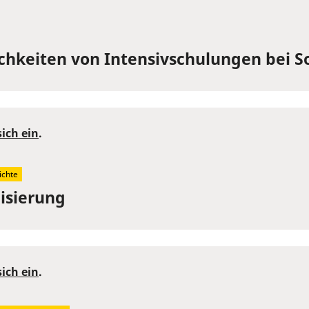
chkeiten von Intensivschulungen bei 
sich ein
.
ichte
isierung
sich ein
.