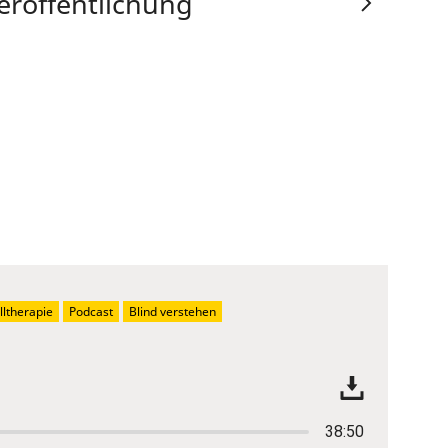
eröffentlichung
ltherapie
Podcast
Blind verstehen
38:50