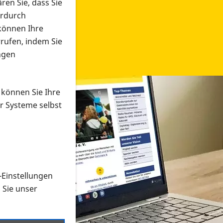
ren Sie, dass Sie
erdurch
 können Ihre
rrufen, indem Sie
ngen
 können Sie Ihre
r Systeme selbst
-Einstellungen
 in verschiedenen Formaten an e
n Sie unser
onmaterial suchen und dieses bestellen bzw. herunterladen
al auf der PRO RETINA-Website für blinde und sehbehi