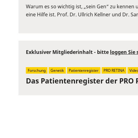
or
Warum es so wichtig ist, „sein Gen“ zu kennen
Space
eine Hilfe ist. Prof. Dr. Ullrich Kellner und Dr. 
to
show
volume
slider.
Exklusiver Mitgliederinhalt - bitte
loggen Sie 
Forschung
Genetik
Patientenregister
PRO RETINA
Vide
Das Patientenregister der PRO