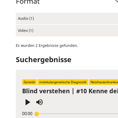
Format
Audio (1)
Video (1)
Es wurden 2 Ergebnisse gefunden.
Suchergebnisse
Genetik
molekulargenetische Diagnostik
Netzhauterkranku
Blind verstehen | #10 Kenne de
Press
00:00
Enter