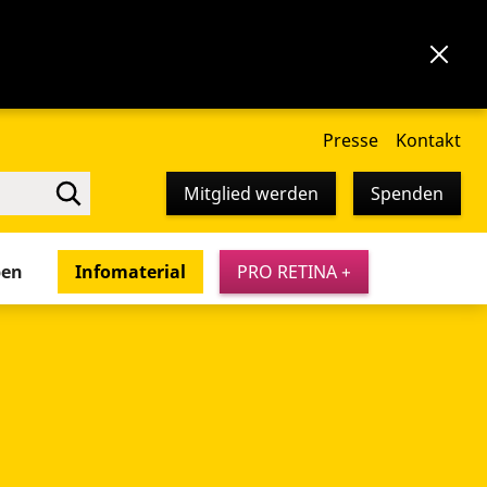
Presse
Kontakt
Mitglied werden
Spenden
pen
Infomaterial
PRO RETINA +