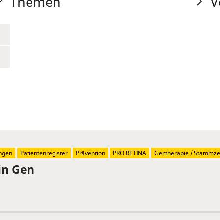
Themen
V
ngen
Patientenregister
Prävention
PRO RETINA
Gentherapie / Stammzel
in Gen