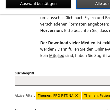
Auswahl bestätigen
Alle au
Auf dieser Seite finden Sie sämtliche
um ausschließlich nach Flyern und B
verschiedenen Formaten angeboten:
Hörversion.
Bitte beachten Sie, dass
Der Download vieler Medien ist exkl
werden
? Dann füllen Sie den
Online-
kein
Mitglied
sind, haben Sie Zugriff 
Suchbegriff
Aktive Filter:
Themen: PRO RETINA
Themen: Patien