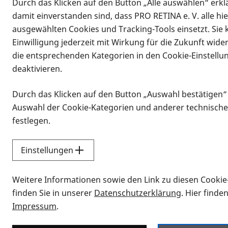
Durch das Klicken auf den Button „Alle auswählen“ erklä
damit einverstanden sind, dass PRO RETINA e. V. alle hi
ausgewählten Cookies und Tracking-Tools einsetzt. Sie
Einwilligung jederzeit mit Wirkung für die Zukunft wide
die entsprechenden Kategorien in den Cookie-Einstellu
deaktivieren.
Durch das Klicken auf den Button „Auswahl bestätigen“
Infomaterial
Auswahl der Cookie-Kategorien und anderer technische
Infomaterial
festlegen.
Einstellungen
Vorlesen
Weitere Informationen sowie den Link zu diesen Cookie
Alle Infomaterialien
finden Sie in unserer
Datenschutzerklärung
. Hier finde
Impressum
.
Sie möchten wissen, wie Sie nach Inf
Erklärvideos zum Thema Infomateri