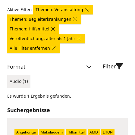
Aktive Filter:
Themen: Veranstaltung
Themen: Begleiterkrankungen
Themen: Hilfsmittel
Veröffentlichung: älter als 1 Jahr
Alle Filter entfernen
Filter
Format
Audio (1)
Es wurde 1 Ergebnis gefunden.
Suchergebnisse
Angehörige
Makulaödem
Hilfsmittel
AMD
LHON