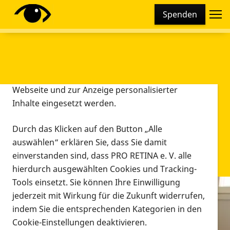
Cookie-Einstellungen
Spenden
Diese Webseite setzt verschiedene Cookies und
Tracking-Tools ein. Dies beinhaltet Cookies und
Tracking-Tools, die für den Betrieb der Webseite
technisch notwendig sind, die zu statistischen
Zwecken sowie zur besseren Bedienbarkeit der
Webseite und zur Anzeige personalisierter
Inhalte eingesetzt werden.
Durch das Klicken auf den Button „Alle
auswählen“ erklären Sie, dass Sie damit
einverstanden sind, dass PRO RETINA e. V. alle
hierdurch ausgewählten Cookies und Tracking-
Tools einsetzt. Sie können Ihre Einwilligung
jederzeit mit Wirkung für die Zukunft widerrufen,
Infomaterial
indem Sie die entsprechenden Kategorien in den
Infomaterial
Cookie-Einstellungen deaktivieren.