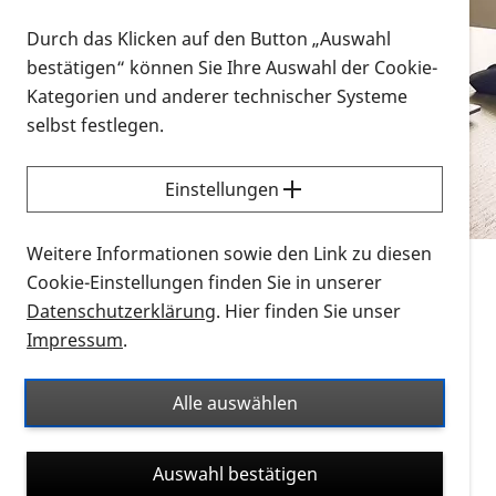
Vorlesen
Durch das Klicken auf den Button „Auswahl
bestätigen“ können Sie Ihre Auswahl der Cookie-
Alle Infomaterialien in verschiedenen
Kategorien und anderer technischer Systeme
Formaten an einem Ort
selbst festlegen.
Sie möchten wissen, wie Sie nach Infonmaterial
suchen und dieses bestellen bzw. herunterladen
Einstellungen
können? Schauen Sie sich die
Erklärvideos zum
Thema Infomaterial auf der PRO RETINA-Website
Weitere Informationen sowie den Link zu diesen
für blinde und sehbehinderte Menschen an.
Cookie-Einstellungen finden Sie in unserer
Datenschutzerklärung
. Hier finden Sie unser
Auf dieser Seite finden Sie sämtliches Infomaterial
Impressum
.
der PRO RETINA in all seinen Formaten an einem
Ort. Nutzen Sie den Formatfilter, um ausschließlich
Alle auswählen
nach Flyern und Broschüren, Audios oder Videos zu
suchen. Die meisten Flyer und Broschüren werden in
Auswahl bestätigen
verschiedenen Formaten angeboten: zur