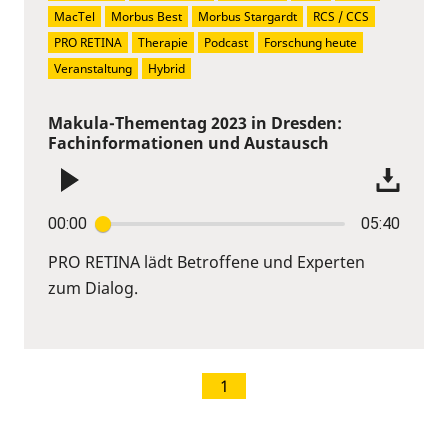
MacTel
Morbus Best
Morbus Stargardt
RCS / CCS
PRO RETINA
Therapie
Podcast
Forschung heute
Veranstaltung
Hybrid
Makula-Thementag 2023 in Dresden:
Fachinformationen und Austausch
00:00
05:40
PRO RETINA lädt Betroffene und Experten
zum Dialog.
1