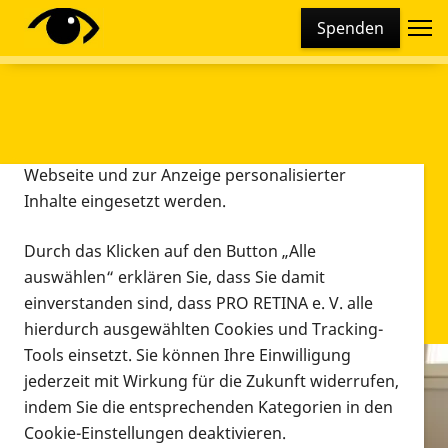
Cookie-Einstellungen
Spenden
Diese Webseite setzt verschiedene Cookies und
Tracking-Tools ein. Dies beinhaltet Cookies und
Tracking-Tools, die für den Betrieb der Webseite
technisch notwendig sind, die zu statistischen
Zwecken sowie zur besseren Bedienbarkeit der
Webseite und zur Anzeige personalisierter
Inhalte eingesetzt werden.
Durch das Klicken auf den Button „Alle
auswählen“ erklären Sie, dass Sie damit
einverstanden sind, dass PRO RETINA e. V. alle
hierdurch ausgewählten Cookies und Tracking-
Tools einsetzt. Sie können Ihre Einwilligung
jederzeit mit Wirkung für die Zukunft widerrufen,
Infomaterial
indem Sie die entsprechenden Kategorien in den
Infomaterial
Cookie-Einstellungen deaktivieren.