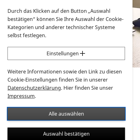
Vorlesen
Durch das Klicken auf den Button „Auswahl
bestätigen“ können Sie Ihre Auswahl der Cookie-
Alle Infomaterialien in verschiedenen
Kategorien und anderer technischer Systeme
Formaten an einem Ort
selbst festlegen.
Sie möchten wissen, wie Sie nach Infonmaterial
suchen und dieses bestellen bzw. herunterladen
Einstellungen
können? Schauen Sie sich die
Erklärvideos zum
Thema Infomaterial auf der PRO RETINA-Website
Weitere Informationen sowie den Link zu diesen
für blinde und sehbehinderte Menschen an.
Cookie-Einstellungen finden Sie in unserer
Datenschutzerklärung
. Hier finden Sie unser
Auf dieser Seite finden Sie sämtliches Infomaterial
Impressum
.
der PRO RETINA in all seinen Formaten an einem
Ort. Nutzen Sie den Formatfilter, um ausschließlich
Alle auswählen
nach Flyern und Broschüren, Audios oder Videos zu
suchen. Die meisten Flyer und Broschüren werden in
Auswahl bestätigen
verschiedenen Formaten angeboten: zur