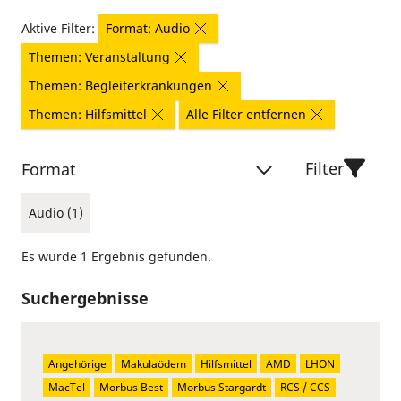
Aktive Filter:
Format: Audio
Themen: Veranstaltung
Themen: Begleiterkrankungen
Themen: Hilfsmittel
Alle Filter entfernen
Filter
Format
Audio (1)
Es wurde 1 Ergebnis gefunden.
Suchergebnisse
Angehörige
Makulaödem
Hilfsmittel
AMD
LHON
MacTel
Morbus Best
Morbus Stargardt
RCS / CCS