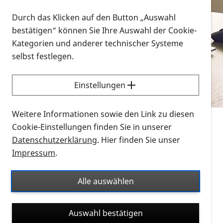
Vorlesen
Durch das Klicken auf den Button „Auswahl
bestätigen“ können Sie Ihre Auswahl der Cookie-
Alle Infomaterialien in verschiedenen
Kategorien und anderer technischer Systeme
Formaten an einem Ort
selbst festlegen.
Sie möchten wissen, wie Sie nach Infonmaterial
suchen und dieses bestellen bzw. herunterladen
Einstellungen
können? Schauen Sie sich die
Erklärvideos zum
Thema Infomaterial auf der PRO RETINA-Website
Weitere Informationen sowie den Link zu diesen
für blinde und sehbehinderte Menschen an.
Cookie-Einstellungen finden Sie in unserer
Datenschutzerklärung
. Hier finden Sie unser
Auf dieser Seite finden Sie sämtliches Infomaterial
Impressum
.
der PRO RETINA in all seinen Formaten an einem
Ort. Nutzen Sie den Formatfilter, um ausschließlich
Alle auswählen
nach Flyern und Broschüren, Audios oder Videos zu
suchen. Die meisten Flyer und Broschüren werden in
Auswahl bestätigen
verschiedenen Formaten angeboten: zur