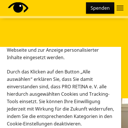
Cookie-Einstellungen
Spenden
Diese Webseite setzt verschiedene Cookies und
Tracking-Tools ein. Dies beinhaltet Cookies und
Tracking-Tools, die für den Betrieb der Webseite
technisch notwendig sind, die zu statistischen
Zwecken sowie zur besseren Bedienbarkeit der
Webseite und zur Anzeige personalisierter
Inhalte eingesetzt werden.
Durch das Klicken auf den Button „Alle
auswählen“ erklären Sie, dass Sie damit
einverstanden sind, dass PRO RETINA e. V. alle
hierdurch ausgewählten Cookies und Tracking-
Tools einsetzt. Sie können Ihre Einwilligung
jederzeit mit Wirkung für die Zukunft widerrufen,
Infomaterial
indem Sie die entsprechenden Kategorien in den
Infomaterial
Cookie-Einstellungen deaktivieren.