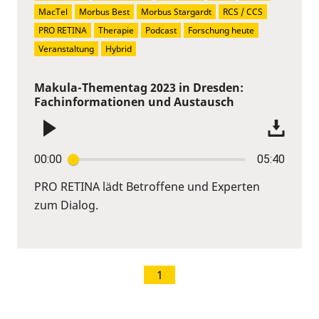
MacTel
Morbus Best
Morbus Stargardt
RCS / CCS
PRO RETINA
Therapie
Podcast
Forschung heute
Veranstaltung
Hybrid
Makula-Thementag 2023 in Dresden:
Fachinformationen und Austausch
00:00
05:40
PRO RETINA lädt Betroffene und Experten
zum Dialog.
1