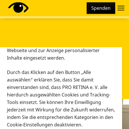
Cookie-Einstellungen
Spenden
Diese Webseite setzt verschiedene Cookies und
Tracking-Tools ein. Dies beinhaltet Cookies und
Tracking-Tools, die für den Betrieb der Webseite
technisch notwendig sind, die zu statistischen
Zwecken sowie zur besseren Bedienbarkeit der
Webseite und zur Anzeige personalisierter
Inhalte eingesetzt werden.
Durch das Klicken auf den Button „Alle
auswählen“ erklären Sie, dass Sie damit
einverstanden sind, dass PRO RETINA e. V. alle
hierdurch ausgewählten Cookies und Tracking-
Tools einsetzt. Sie können Ihre Einwilligung
jederzeit mit Wirkung für die Zukunft widerrufen,
Infomaterial
indem Sie die entsprechenden Kategorien in den
Infomaterial
Cookie-Einstellungen deaktivieren.