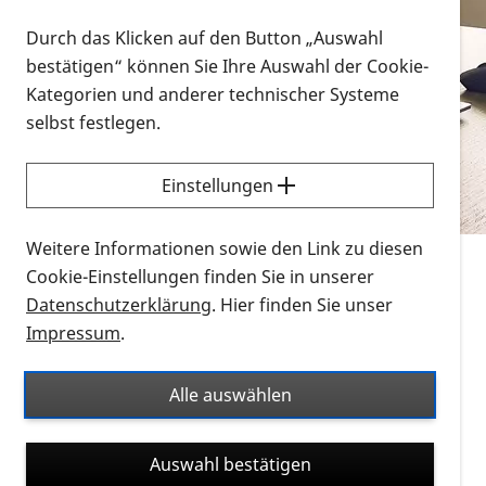
Vorlesen
Durch das Klicken auf den Button „Auswahl
bestätigen“ können Sie Ihre Auswahl der Cookie-
Alle Infomaterialien in verschiedenen
Kategorien und anderer technischer Systeme
Formaten an einem Ort
selbst festlegen.
Sie möchten wissen, wie Sie nach Infonmaterial
suchen und dieses bestellen bzw. herunterladen
Einstellungen
können? Schauen Sie sich die
Erklärvideos zum
Thema Infomaterial auf der PRO RETINA-Website
Weitere Informationen sowie den Link zu diesen
für blinde und sehbehinderte Menschen an.
Cookie-Einstellungen finden Sie in unserer
Datenschutzerklärung
. Hier finden Sie unser
Auf dieser Seite finden Sie sämtliches Infomaterial
Impressum
.
der PRO RETINA in all seinen Formaten an einem
Ort. Nutzen Sie den Formatfilter, um ausschließlich
Alle auswählen
nach Flyern und Broschüren, Audios oder Videos zu
suchen. Die meisten Flyer und Broschüren werden in
Auswahl bestätigen
verschiedenen Formaten angeboten: zur