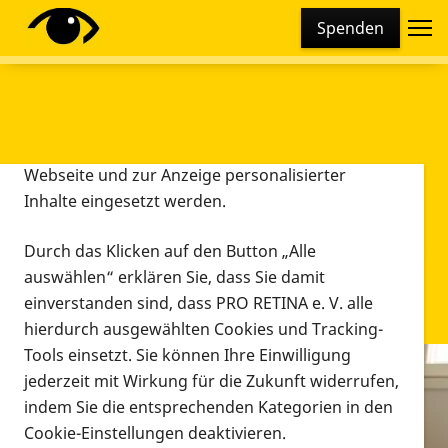
Cookie-Einstellungen
Spenden
Diese Webseite setzt verschiedene Cookies und
Tracking-Tools ein. Dies beinhaltet Cookies und
Tracking-Tools, die für den Betrieb der Webseite
technisch notwendig sind, die zu statistischen
Zwecken sowie zur besseren Bedienbarkeit der
Webseite und zur Anzeige personalisierter
Inhalte eingesetzt werden.
Durch das Klicken auf den Button „Alle
auswählen“ erklären Sie, dass Sie damit
einverstanden sind, dass PRO RETINA e. V. alle
hierdurch ausgewählten Cookies und Tracking-
Tools einsetzt. Sie können Ihre Einwilligung
jederzeit mit Wirkung für die Zukunft widerrufen,
Infomaterial
indem Sie die entsprechenden Kategorien in den
Infomaterial
Cookie-Einstellungen deaktivieren.