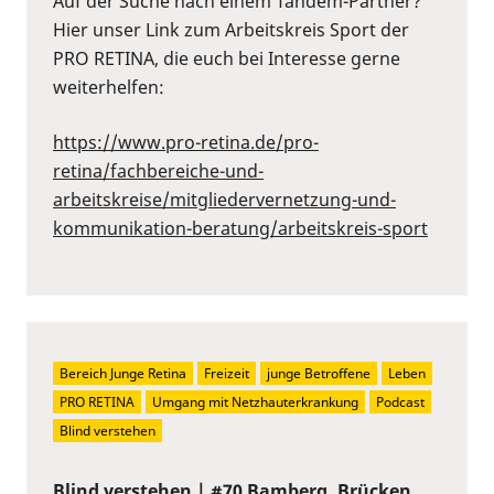
Auf der Suche nach einem Tandem-Partner?
Hier unser Link zum Arbeitskreis Sport der
PRO RETINA, die euch bei Interesse gerne
weiterhelfen:
https://www.pro-retina.de/pro-
retina/fachbereiche-und-
arbeitskreise/mitgliedervernetzung-und-
kommunikation-beratung/arbeitskreis-sport
Bereich Junge Retina
Freizeit
junge Betroffene
Leben
PRO RETINA
Umgang mit Netzhauterkrankung
Podcast
Blind verstehen
Blind verstehen | #70 Bamberg, Brücken