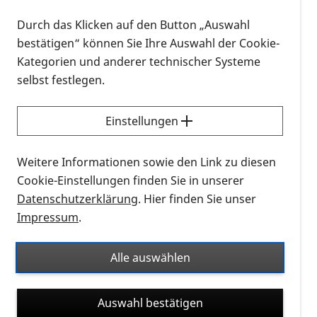
Makuladegeneration (kurz: AMD) und
Möglichkeiten der Vorbeugung geht.
Durch das Klicken auf den Button „Auswahl
bestätigen“ können Sie Ihre Auswahl der Cookie-
Untersuchungen in den USA hatten nun auch die
Kategorien und anderer technischer Systeme
Wirkung von Trauben auf den Fortschritt der
selbst festlegen.
Erkrankung zum Inhalt. Dabei stellte man wohl fest,
dass diese Früchte mit ihren antioxidativen
Einstellungen
Inhaltsstoffen die Augen schützen und das
Auftreten von AMD verhindern können.
Weitere Informationen sowie den Link zu diesen
AMD - Verbreitung und Ausprägung
Cookie-Einstellungen finden Sie in unserer
Datenschutzerklärung
. Hier finden Sie unser
Die altersabhängige Makuladegeneration zählt zu
Impressum
.
den Hauptursachen für starke Sehbehinderung und
Blindheit bei älteren Menschen in den
Alle auswählen
Industrieländern. Bei dieser Augenerkrankung
gehen Zellen der Netzhaut (Retina) im Bereich des
gelben Flecks (Makula) - also dem Bereich mit den
Auswahl bestätigen