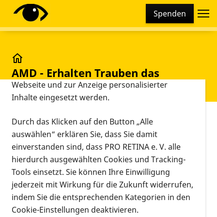
Cookie-Einstellungen
Spenden
Diese Webseite setzt verschiedene Cookies und
Tracking-Tools ein. Dies beinhaltet Cookies und
Tracking-Tools, die für den Betrieb der Webseite
technisch notwendig sind, die zu statistischen
AMD - Erhalten Trauben das Sehvermögen?
AMD - Erhalten Trauben das
Zwecken sowie zur besseren Bedienbarkeit der
Sehvermögen?
Webseite und zur Anzeige personalisierter
Inhalte eingesetzt werden.
Vorlesen
Durch das Klicken auf den Button „Alle
auswählen“ erklären Sie, dass Sie damit
AMD - Erhalten Trauben das
einverstanden sind, dass PRO RETINA e. V. alle
Sehvermögen?
hierdurch ausgewählten Cookies und Tracking-
Tools einsetzt. Sie können Ihre Einwilligung
Die Ernährung, Vitamine und Ergänzungsmittel sind
jederzeit mit Wirkung für die Zukunft widerrufen,
immer wieder ein Thema, wenn es um
indem Sie die entsprechenden Kategorien in den
Netzhautdegenerationen wie die altersbedingte
Cookie-Einstellungen deaktivieren.