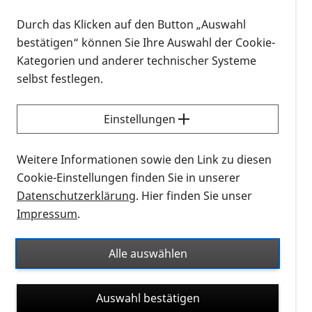
aus Bonn werden am heutigen Freitag mit
Durch das Klicken auf den Button „Auswahl
Forschungspreisen ausgezeichnet, die PRO RETINA
bestätigen“ können Sie Ihre Auswahl der Cookie-
Deutschland e. V. gemeinsam mit RETINA Suisse und
Kategorien und anderer technischer Systeme
der PRO RETINA Stiftung zur Verhütung von
selbst festlegen.
Blindheit jährlich verleiht. Prämiert werden
herausragende Beiträge in der klinischen und
Einstellungen
grundlagenwissenschaftlichen Forschung. Die
Preisverleihung findet virtuell im Rahmen des 119.
Weitere Informationen sowie den Link zu diesen
Kongresses der Deutschen Ophthalmologischen
Cookie-Einstellungen finden Sie in unserer
Gesellschaft (DOG) statt.
Datenschutzerklärung
. Hier finden Sie unser
Preisträgerinnen und Preisträger der
Impressum
.
Grundlagenforschung
Cameron Cowan und Magdalena Renner erhalten
Alle auswählen
die Auszeichnung für ihre bedeutenden Leistungen
im Bereich der Grundlagenforschung. Den beiden
Auswahl bestätigen
Forschenden ist es gelungen, aus Stammzellen