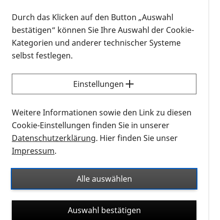
Menschen, die mit Makuladegeneration (MD) leben
Durch das Klicken auf den Button „Auswahl
müssen, haben in dem von ihnen gewünschten
bestätigen“ können Sie Ihre Auswahl der Cookie-
Ausmaß das Recht auf Selbstbestimmung und
Kategorien und anderer technischer Systeme
Mitbestimmung in ihrer Lebensplanung.
selbst festlegen.
Die MD - Patienten - Charta ist wegweisend für die
Einstellungen
Lebensgestaltung und wurde von Patienten für
Patienten geschrieben.
Weitere Informationen sowie den Link zu diesen
Cookie-Einstellungen finden Sie in unserer
Die Charta umfasst vier Grundsätze. Ecksteine sind
Datenschutzerklärung
. Hier finden Sie unser
Prävention und Therapie, frühzeitige Diagnose,
Impressum
.
unbürokratischer Zugang zu erprobten Therapien
und umfassende Versorgung und Unterstützung.
Alle auswählen
1. Aufklärung, Prävention und Beratung
Die Patienten erwarten zu Recht:
Auswahl bestätigen