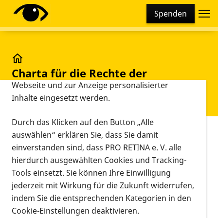
Cookie-Einstellungen
Spenden
Diese Webseite setzt verschiedene Cookies und
Tracking-Tools ein. Dies beinhaltet Cookies und
Tracking-Tools, die für den Betrieb der Webseite
technisch notwendig sind, die zu statistischen
Charta für die Rechte der Patienten mit Makuladeg
Charta für die Rechte der
Zwecken sowie zur besseren Bedienbarkeit der
Patienten mit
Webseite und zur Anzeige personalisierter
Inhalte eingesetzt werden.
Makuladegenerationen
Durch das Klicken auf den Button „Alle
Vorlesen
auswählen“ erklären Sie, dass Sie damit
Täglich werden weltweit Tausende von Patienten mit
einverstanden sind, dass PRO RETINA e. V. alle
der Diagnose "Makuladegeneration" konfrontiert,
hierdurch ausgewählten Cookies und Tracking-
und die Zahl wächst in einem erschreckenden Maß.
Tools einsetzt. Sie können Ihre Einwilligung
Diese Tatsache muss in der Gesundheitspolitik und
jederzeit mit Wirkung für die Zukunft widerrufen,
in den öffentlichen Aktionsprogrammen
indem Sie die entsprechenden Kategorien in den
Berücksichtigung finden.
Cookie-Einstellungen deaktivieren.