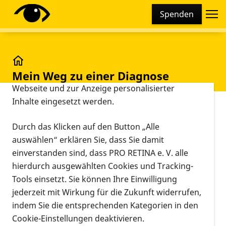
Cookie-Einstellungen
Spenden
Diese Webseite setzt verschiedene Cookies und
Tracking-Tools ein. Dies beinhaltet Cookies und
Tracking-Tools, die für den Betrieb der Webseite
technisch notwendig sind, die zu statistischen
Mein Weg zu einer Diagnose
Mein Weg zu einer Diagnose
Zwecken sowie zur besseren Bedienbarkeit der
Webseite und zur Anzeige personalisierter
Inhalte eingesetzt werden.
Vorlesen
Mein Weg zu einer Diagnose - Ein
Durch das Klicken auf den Button „Alle
Erfahrungsbericht
auswählen“ erklären Sie, dass Sie damit
einverstanden sind, dass PRO RETINA e. V. alle
Zwischen dem Auftreten der ersten Symptome
hierdurch ausgewählten Cookies und Tracking-
meiner Netzhauterkrankung und der Diagnose
Tools einsetzt. Sie können Ihre Einwilligung
liegen zehn Jahre. Dennoch kann ich diese Zeit nicht
jederzeit mit Wirkung für die Zukunft widerrufen,
als Odyssee bezeichnen.
indem Sie die entsprechenden Kategorien in den
Ich gehe mal zurück in das Jahr 1970, da war ich fünf
Cookie-Einstellungen deaktivieren.