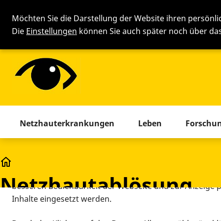
Möchten Sie die Darstellung der Website ihren persönl
Die
Einstellungen
können Sie auch später noch über d
Cookie-Einstellung
Menü mit allen Seiten. Drücken 
Netzhauterkrankungen
Leben
Forschu
Diese Webseite setzt verschiedene Cookies und Tracking
beinhaltet Cookies und Tracking-Tools, die für den Betr
Glossar
technisch notwendig sind, die zu statistischen Zwecken
Netzhautablösung
besseren Bedienbarkeit der Webseite und zur Anzeige p
Inhalte eingesetzt werden.