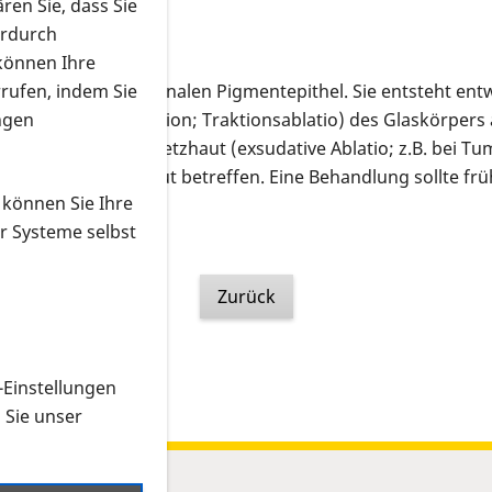
ren Sie, dass Sie
erdurch
)
 können Ihre
mten Dicke vom retinalen Pigmentepithel. Sie entsteht en
rrufen, indem Sie
t, durch Zug (Traktion; Traktionsablatio) des Glaskörpers a
ngen
saustritt unter der Netzhaut (exsudative Ablatio; z.B. bei 
e gesamte Netzhaut betreffen. Eine Behandlung sollte früh
 können Sie Ihre
trektomie) möglich.
r Systeme selbst
Zurück
-Einstellungen
n Sie unser