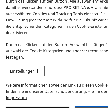
Durch das Klicken auf den Button „Alle auswählen“ erklä
Vorlesen
damit einverstanden sind, dass PRO RETINA e. V. alle hi
Ablatio retinae (auch: Amotio retinae
ausgewählten Cookies und Tracking-Tools einsetzt. Sie
Abhebung der Netzhaut in ihrer gesa
Einwilligung jederzeit mit Wirkung für die Zukunft wide
rhegmatogene Ablatio) in der Netzhau
die entsprechenden Kategorien in den Cookie-Einstellu
Retinopathie) oder durch Flüssigkeit
deaktivieren.
nur bestimmte Netzhautareale oder di
Durch das Klicken auf den Button „Auswahl bestätigen“
Operation (Plombe, Cerclage oder Vi
Auswahl der Cookie-Kategorien und anderer technische
Synonyme: Retinal detachment
festlegen.
Einstellungen
Weitere Informationen sowie den Link zu diesen Cookie
finden Sie in unserer
Datenschutzerklärung
. Hier finde
Impressum
.