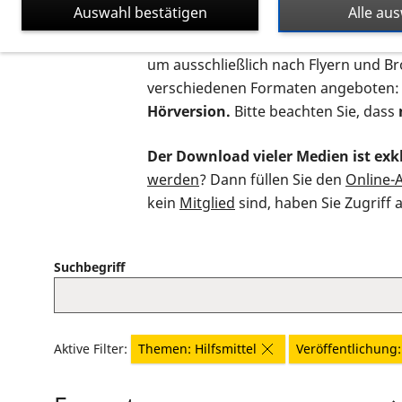
Auswahl bestätigen
Alle au
Auf dieser Seite finden Sie sämtliche
um ausschließlich nach Flyern und B
verschiedenen Formaten angeboten:
Hörversion.
Bitte beachten Sie, dass
Der Download vieler Medien ist exkl
werden
? Dann füllen Sie den
Online-
kein
Mitglied
sind, haben Sie Zugriff 
Suchbegriff
Aktive Filter:
Themen: Hilfsmittel
Veröffentlichung: 