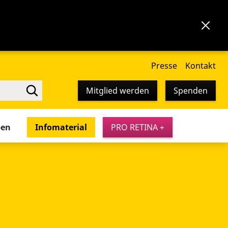
Presse
Kontakt
Mitglied werden
Spenden
pen
Infomaterial
PRO RETINA +