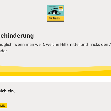
behinderung
öglich, wenn man weiß, welche Hilfsmittel und Tricks den A
nder
sich ein
.
AMD