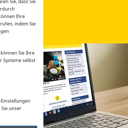
ren Sie, dass Sie
erdurch
 können Ihre
rrufen, indem Sie
ngen
 können Sie Ihre
r Systeme selbst
-Einstellungen
 in verschiedenen Formaten an e
n Sie unser
onmaterial suchen und dieses bestellen bzw. herunterladen
al auf der PRO RETINA-Website für blinde und sehbehi