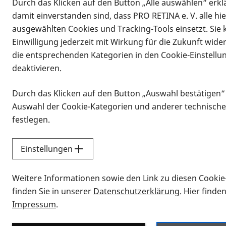
Durch das Klicken auf den Button „Alle auswählen“ erklä
damit einverstanden sind, dass PRO RETINA e. V. alle hi
ausgewählten Cookies und Tracking-Tools einsetzt. Sie
Einwilligung jederzeit mit Wirkung für die Zukunft wide
die entsprechenden Kategorien in den Cookie-Einstellu
deaktivieren.
Durch das Klicken auf den Button „Auswahl bestätigen“
Infomaterial
Auswahl der Cookie-Kategorien und anderer technische
Infomaterial
festlegen.
Einstellungen
Vorlesen
Weitere Informationen sowie den Link zu diesen Cookie
Alle Infomaterialien
finden Sie in unserer
Datenschutzerklärung
. Hier finde
Impressum
.
Sie möchten wissen, wie Sie nach Inf
Erklärvideos zum Thema Infomateri