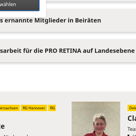
swählen
s ernannte Mitglieder in Beiräten
tsarbeit für die PRO RETINA auf Landesebene
dersachsen
RG Hannover
RG 
Del
Cl
te
Tea