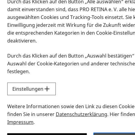
Durch das Klicken auf den Button „Alle auswählen“ erklä
Vorlesen
damit einverstanden sind, dass PRO RETINA e. V. alle hi
ausgewählten Cookies und Tracking-Tools einsetzt. Sie
Die Landesgruppe Niedersachsen ist 
Einwilligung jederzeit mit Wirkung für die Zukunft wide
Niedersachsen mit insgesamt über 40
die entsprechenden Kategorien in den Cookie-Einstellu
Das Team besteht aus Christian Schul
deaktivieren.
Durch das Klicken auf den Button „Auswahl bestätigen“
Auswahl der Cookie-Kategorien und anderer technische
Unsere Aufg
festlegen.
Einstellungen
Ansprechpart
Weitere Informationen sowie den Link zu diesen Cookie
finden Sie in unserer
Datenschutzerklärung
. Hier finde
Impressum
.
Vertretung d