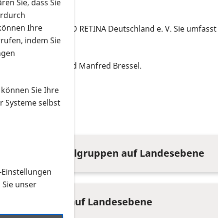
ren Sie, dass Sie
erdurch
 können Ihre
eine Gruppe der PRO RETINA Deutschland e. V. Sie umfasst 
rrufen, indem Sie
0 Mitglieder.
ngen
te, Claudia Rieke und Manfred Bressel.
 können Sie Ihre
r Systeme selbst
aben
ner für Regionalgruppen auf Landesebene
-Einstellungen
n Sie unser
er PRO RETINA auf Landesebene