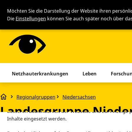
Möchten Sie die Darstellung der Website ihren persönl
Die
Einstellungen
können Sie auch später noch über d
Cookie-Einstellung
Menü mit allen Seiten. Drücken 
Netzhauterkrankungen
Leben
Forschu
Diese Webseite setzt verschiedene Cookies und Tracking
beinhaltet Cookies und Tracking-Tools, die für den Betr
Regionalgruppen
Niedersachsen
Landesgruppe Niedersachsen
technisch notwendig sind, die zu statistischen Zwecken
Landesgruppe Niede
besseren Bedienbarkeit der Webseite und zur Anzeige p
Inhalte eingesetzt werden.