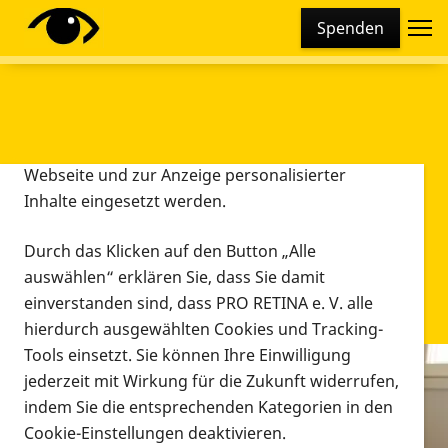
Cookie-Einstellungen
Spenden
Diese Webseite setzt verschiedene Cookies und
Tracking-Tools ein. Dies beinhaltet Cookies und
Tracking-Tools, die für den Betrieb der Webseite
technisch notwendig sind, die zu statistischen
Zwecken sowie zur besseren Bedienbarkeit der
Webseite und zur Anzeige personalisierter
Inhalte eingesetzt werden.
Durch das Klicken auf den Button „Alle
auswählen“ erklären Sie, dass Sie damit
einverstanden sind, dass PRO RETINA e. V. alle
hierdurch ausgewählten Cookies und Tracking-
Tools einsetzt. Sie können Ihre Einwilligung
jederzeit mit Wirkung für die Zukunft widerrufen,
Infomaterial
indem Sie die entsprechenden Kategorien in den
Infomaterial
Cookie-Einstellungen deaktivieren.