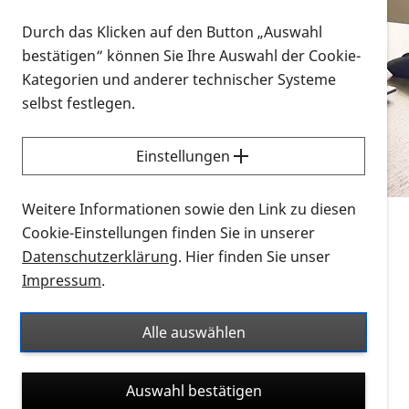
Vorlesen
Durch das Klicken auf den Button „Auswahl
bestätigen“ können Sie Ihre Auswahl der Cookie-
Alle Infomaterialien in verschiedenen
Kategorien und anderer technischer Systeme
Formaten an einem Ort
selbst festlegen.
Sie möchten wissen, wie Sie nach Infonmaterial
suchen und dieses bestellen bzw. herunterladen
Einstellungen
können? Schauen Sie sich die
Erklärvideos zum
Thema Infomaterial auf der PRO RETINA-Website
Weitere Informationen sowie den Link zu diesen
für blinde und sehbehinderte Menschen an.
Cookie-Einstellungen finden Sie in unserer
Datenschutzerklärung
. Hier finden Sie unser
Auf dieser Seite finden Sie sämtliches Infomaterial
Impressum
.
der PRO RETINA in all seinen Formaten an einem
Ort. Nutzen Sie den Formatfilter, um ausschließlich
Alle auswählen
nach Flyern und Broschüren, Audios oder Videos zu
suchen. Die meisten Flyer und Broschüren werden in
Auswahl bestätigen
verschiedenen Formaten angeboten: zur