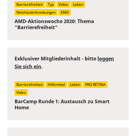
Barrierefreiheit
Typ
Video
Leben
Netzhauterkrankungen
AMD
AMD-Aktionswoche 2020: Thema
"Barrierefreiheit"
Exklusiver Mitgliederinhalt - bitte
loggen
Sie sich ein
.
Barrierefreiheit
Hilfsmittel
Leben
PRO RETINA
Video
BarCamp Runde 1: Austausch zu Smart
Home