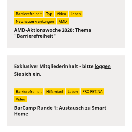
Barrierefreiheit
Typ
Video
Leben
Netzhauterkrankungen
AMD
AMD-Aktionswoche 2020: Thema
"Barrierefreiheit"
Exklusiver Mitgliederinhalt - bitte
loggen
Sie sich ein
.
Barrierefreiheit
Hilfsmittel
Leben
PRO RETINA
Video
BarCamp Runde 1: Austausch zu Smart
Home