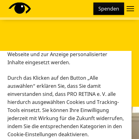
Cookie-Einstellungen
Spenden
Diese Webseite setzt verschiedene Cookies und
Tracking-Tools ein. Dies beinhaltet Cookies und
Tracking-Tools, die für den Betrieb der Webseite
technisch notwendig sind, die zu statistischen
Zwecken sowie zur besseren Bedienbarkeit der
Webseite und zur Anzeige personalisierter
Inhalte eingesetzt werden.
Durch das Klicken auf den Button „Alle
auswählen“ erklären Sie, dass Sie damit
einverstanden sind, dass PRO RETINA e. V. alle
hierdurch ausgewählten Cookies und Tracking-
Tools einsetzt. Sie können Ihre Einwilligung
jederzeit mit Wirkung für die Zukunft widerrufen,
Infomaterial
indem Sie die entsprechenden Kategorien in den
Infomaterial
Cookie-Einstellungen deaktivieren.