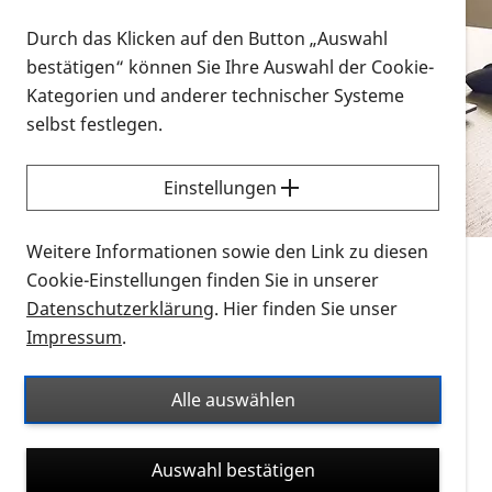
Vorlesen
Durch das Klicken auf den Button „Auswahl
bestätigen“ können Sie Ihre Auswahl der Cookie-
Alle Infomaterialien in verschiedenen
Kategorien und anderer technischer Systeme
Formaten an einem Ort
selbst festlegen.
Sie möchten wissen, wie Sie nach Infonmaterial
suchen und dieses bestellen bzw. herunterladen
Einstellungen
können? Schauen Sie sich die
Erklärvideos zum
Thema Infomaterial auf der PRO RETINA-Website
Weitere Informationen sowie den Link zu diesen
für blinde und sehbehinderte Menschen an.
Cookie-Einstellungen finden Sie in unserer
Datenschutzerklärung
. Hier finden Sie unser
Auf dieser Seite finden Sie sämtliches Infomaterial
Impressum
.
der PRO RETINA in all seinen Formaten an einem
Ort. Nutzen Sie den Formatfilter, um ausschließlich
Alle auswählen
nach Flyern und Broschüren, Audios oder Videos zu
suchen. Die meisten Flyer und Broschüren werden in
Auswahl bestätigen
verschiedenen Formaten angeboten: zur