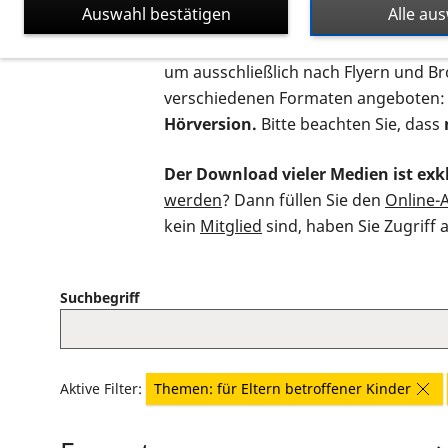
Auswahl bestätigen
Alle au
Auf dieser Seite finden Sie sämtliche
um ausschließlich nach Flyern und B
verschiedenen Formaten angeboten:
Hörversion.
Bitte beachten Sie, dass
Der Download vieler Medien ist exkl
werden
? Dann füllen Sie den
Online-
kein
Mitglied
sind, haben Sie Zugriff 
Suchbegriff
Aktive Filter:
Themen: für Eltern betroffener Kinder