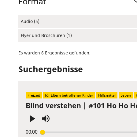
Format
Audio (5)
Flyer und Broschüren (1)
Es wurden 6 Ergebnisse gefunden.
Suchergebnisse
Freizeit
für Eltern betroffener Kinder
Hilfsmittel
Leben
Blind verstehen | #101 Ho Ho 
Press
00:00
Enter