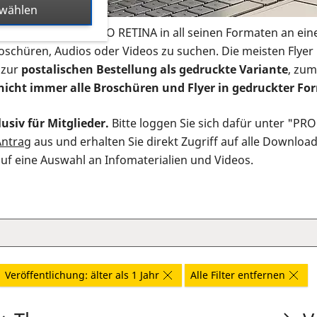
swählen
s Infomaterial der PRO RETINA in all seinen Formaten an ein
roschüren, Audios oder Videos zu suchen. Die meisten Flye
 zur
postalischen Bestellung als gedruckte Variante
, zum
nicht immer alle Broschüren und Flyer in gedruckter For
usiv für Mitglieder.
Bitte loggen Sie sich dafür unter "PR
Antrag
aus und erhalten Sie direkt Zugriff auf alle Downloa
auf eine Auswahl an Infomaterialien und Videos.
Veröffentlichung: älter als 1 Jahr
Alle Filter entfernen