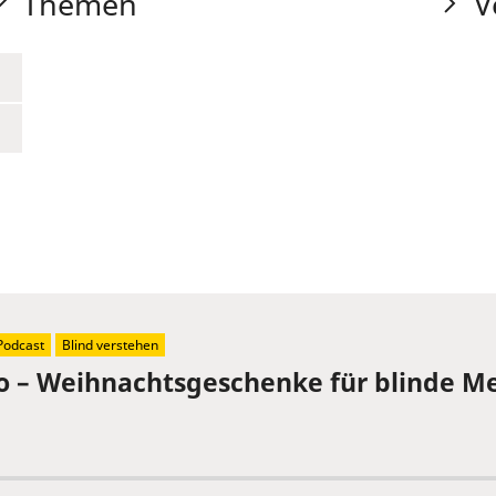
Themen
V
Podcast
Blind verstehen
Ho – Weihnachtsgeschenke für blinde M