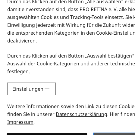
Durch das Klicken auf den Button „Alle auswählen“ erklä
damit einverstanden sind, dass PRO RETINA e. V. alle hi
ausgewählten Cookies und Tracking-Tools einsetzt. Sie
Einwilligung jederzeit mit Wirkung für die Zukunft wide
die entsprechenden Kategorien in den Cookie-Einstellu
deaktivieren.
Durch das Klicken auf den Button „Auswahl bestätigen“
Infomaterial
Auswahl der Cookie-Kategorien und anderer technische
Infomaterial
festlegen.
Einstellungen
Vorlesen
Weitere Informationen sowie den Link zu diesen Cookie
Alle Infomaterialien
finden Sie in unserer
Datenschutzerklärung
. Hier finde
Impressum
.
Sie möchten wissen, wie Sie nach Inf
Erklärvideos zum Thema Infomateri