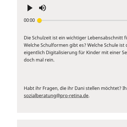
Press
00:00
Enter
or
Space
Die Schulzeit ist ein wichtiger Lebensabschnitt f
to
Welche Schulformen gibt es? Welche Schule ist 
show
eigentlich Digitalisierung für Kinder mit einer 
volume
doch mal rein.
slider.
Habt ihr Fragen, die ihr Dani stellen möchtet? Ih
sozialberatung@pro-retina.de
.