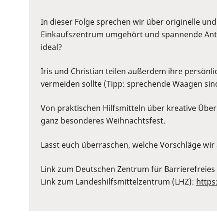
or
Space
In dieser Folge sprechen wir über originelle u
to
Einkaufszentrum umgehört und spannende Antwo
show
ideal?
volume
slider.
Iris und Christian teilen außerdem ihre persön
vermeiden sollte (Tipp: sprechende Waagen sind
Von praktischen Hilfsmitteln über kreative Überr
ganz besonderes Weihnachtsfest.
Lasst euch überraschen, welche Vorschläge wir
Link zum Deutschen Zentrum für Barrierefreies
Link zum Landeshilfsmittelzentrum (LHZ):
https