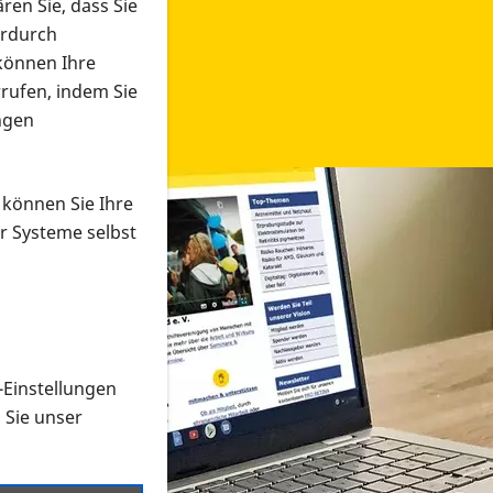
ren Sie, dass Sie
erdurch
 können Ihre
rrufen, indem Sie
ngen
 können Sie Ihre
r Systeme selbst
-Einstellungen
 in verschiedenen Formaten an e
n Sie unser
onmaterial suchen und dieses bestellen bzw. herunterladen
al auf der PRO RETINA-Website für blinde und sehbehi