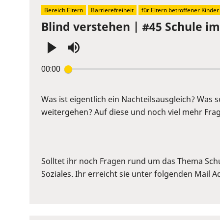
Bereich Eltern
Barrierefreiheit
für Eltern betroffener Kinder
Blind verstehen | #45 Schule im 
Press
00:00
Enter
or
Space
Was ist eigentlich ein Nachteilsausgleich? Was
to
weitergehen? Auf diese und noch viel mehr Frage
show
volume
slider.
Solltet ihr noch Fragen rund um das Thema Sch
Soziales. Ihr erreicht sie unter folgenden Mail 