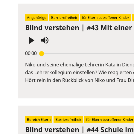
Angehörige
Barrierefreiheit
für Eltern betroffener Kinder
Blind verstehen | #43 Mit einer
Press
00:00
Enter
or
Niko und seine ehemalige Lehrerin Katalin Diene
Space
das Lehrerkollegium einstellen? Wie reagierten 
to
Hört rein in den Rückblick von Niko und Frau Die
show
volume
slider.
Bereich Eltern
Barrierefreiheit
für Eltern betroffener Kinder
Blind verstehen | #44 Schule im 