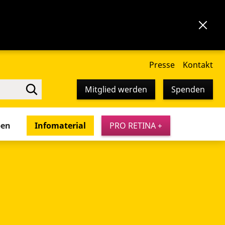
Presse
Kontakt
Mitglied werden
Spenden
pen
Infomaterial
PRO RETINA +