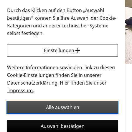
Vorlesen
Durch das Klicken auf den Button „Auswahl
bestätigen“ können Sie Ihre Auswahl der Cookie-
Alle Infomaterialien in verschiedenen
Kategorien und anderer technischer Systeme
Formaten an einem Ort
selbst festlegen.
Sie möchten wissen, wie Sie nach Infonmaterial
suchen und dieses bestellen bzw. herunterladen
Einstellungen
können? Schauen Sie sich die
Erklärvideos zum
Thema Infomaterial auf der PRO RETINA-Website
Weitere Informationen sowie den Link zu diesen
für blinde und sehbehinderte Menschen an.
Cookie-Einstellungen finden Sie in unserer
Datenschutzerklärung
. Hier finden Sie unser
Auf dieser Seite finden Sie sämtliches Infomaterial
Impressum
.
der PRO RETINA in all seinen Formaten an einem
Ort. Nutzen Sie den Formatfilter, um ausschließlich
Alle auswählen
nach Flyern und Broschüren, Audios oder Videos zu
suchen. Die meisten Flyer und Broschüren werden in
Auswahl bestätigen
verschiedenen Formaten angeboten: zur