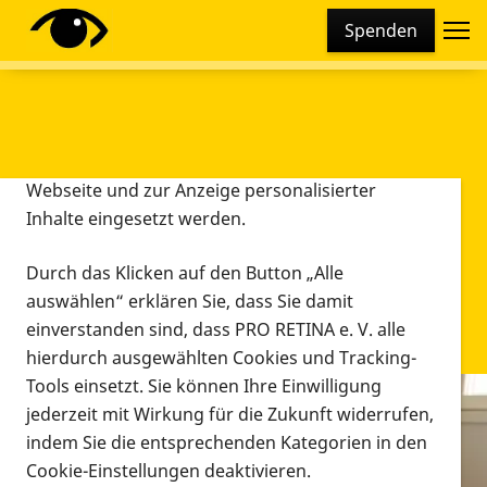
Cookie-Einstellungen
Spenden
Diese Webseite setzt verschiedene Cookies und
Tracking-Tools ein. Dies beinhaltet Cookies und
Tracking-Tools, die für den Betrieb der Webseite
technisch notwendig sind, die zu statistischen
Zwecken sowie zur besseren Bedienbarkeit der
Webseite und zur Anzeige personalisierter
Inhalte eingesetzt werden.
Durch das Klicken auf den Button „Alle
auswählen“ erklären Sie, dass Sie damit
einverstanden sind, dass PRO RETINA e. V. alle
hierdurch ausgewählten Cookies und Tracking-
Tools einsetzt. Sie können Ihre Einwilligung
jederzeit mit Wirkung für die Zukunft widerrufen,
Infomaterial
indem Sie die entsprechenden Kategorien in den
Infomaterial
Cookie-Einstellungen deaktivieren.