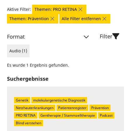
Aktive Filter:
Themen: PRO RETINA
Themen: Prävention
Alle Filter entfernen
Filter
Format
Audio (1)
Es wurde 1 Ergebnis gefunden.
Suchergebnisse
Genetik
molekulargenetische Diagnostik
Netzhauterkrankungen
Patientenregister
Prävention
PRO RETINA
Gentherapie / Stammzelltherapie
Podcast
Blind verstehen