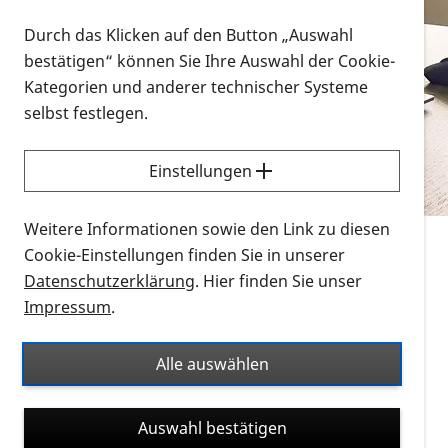
Vorlesen
Durch das Klicken auf den Button „Auswahl
bestätigen“ können Sie Ihre Auswahl der Cookie-
Alle Infomaterialien in verschiedenen
Kategorien und anderer technischer Systeme
Formaten an einem Ort
selbst festlegen.
Sie möchten wissen, wie Sie nach Infonmaterial
suchen und dieses bestellen bzw. herunterladen
Einstellungen
können? Schauen Sie sich die
Erklärvideos zum
Thema Infomaterial auf der PRO RETINA-Website
Weitere Informationen sowie den Link zu diesen
für blinde und sehbehinderte Menschen an.
Cookie-Einstellungen finden Sie in unserer
Datenschutzerklärung
. Hier finden Sie unser
Auf dieser Seite finden Sie sämtliches Infomaterial
Impressum
.
der PRO RETINA in all seinen Formaten an einem
Ort. Nutzen Sie den Formatfilter, um ausschließlich
Alle auswählen
nach Flyern und Broschüren, Audios oder Videos zu
suchen. Die meisten Flyer und Broschüren werden in
Auswahl bestätigen
verschiedenen Formaten angeboten: zur