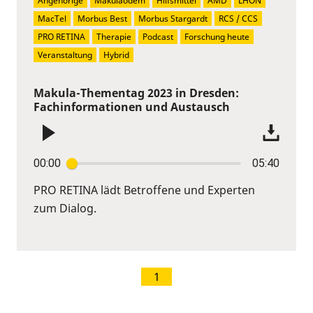
Angehörige
Makulaödem
Hilfsmittel
AMD
LHON
MacTel
Morbus Best
Morbus Stargardt
RCS / CCS
PRO RETINA
Therapie
Podcast
Forschung heute
Veranstaltung
Hybrid
Makula-Thementag 2023 in Dresden:
Fachinformationen und Austausch
00:00
05:40
PRO RETINA lädt Betroffene und Experten
zum Dialog.
1