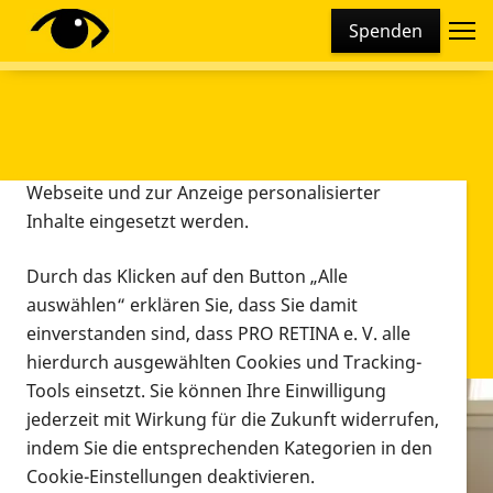
Cookie-Einstellungen
Spenden
Diese Webseite setzt verschiedene Cookies und
Tracking-Tools ein. Dies beinhaltet Cookies und
Tracking-Tools, die für den Betrieb der Webseite
technisch notwendig sind, die zu statistischen
Zwecken sowie zur besseren Bedienbarkeit der
Webseite und zur Anzeige personalisierter
Inhalte eingesetzt werden.
Durch das Klicken auf den Button „Alle
auswählen“ erklären Sie, dass Sie damit
einverstanden sind, dass PRO RETINA e. V. alle
hierdurch ausgewählten Cookies und Tracking-
Tools einsetzt. Sie können Ihre Einwilligung
jederzeit mit Wirkung für die Zukunft widerrufen,
Infomaterial
indem Sie die entsprechenden Kategorien in den
Infomaterial
Cookie-Einstellungen deaktivieren.