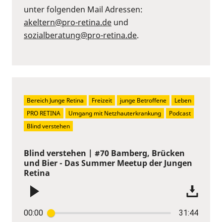
unter folgenden Mail Adressen:
akeltern@pro-retina.de
und
sozialberatung@pro-retina.de
.
Bereich Junge Retina
Freizeit
junge Betroffene
Leben
PRO RETINA
Umgang mit Netzhauterkrankung
Podcast
Blind verstehen
Blind verstehen | #70 Bamberg, Brücken
und Bier - Das Summer Meetup der Jungen
Retina
00:00
31:44