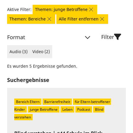
Aktive Filter:
Themen: junge Betroffene
Themen: Bereiche
Alle Filter entfernen
Filter
Format
Audio (3)
Video (2)
Es wurden 5 Ergebnisse gefunden.
Suchergebnisse
Bereich Eltern
Barrierefreiheit
für Eltern betroffener 
Kinder
junge Betroffene
Leben
Podcast
Blind 
verstehen