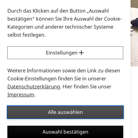
Vorlesen
Durch das Klicken auf den Button „Auswahl
bestätigen“ können Sie Ihre Auswahl der Cookie-
Alle Infomaterialien in verschiedenen
Kategorien und anderer technischer Systeme
Formaten an einem Ort
selbst festlegen.
Sie möchten wissen, wie Sie nach Infonmaterial
suchen und dieses bestellen bzw. herunterladen
Einstellungen
können? Schauen Sie sich die
Erklärvideos zum
Thema Infomaterial auf der PRO RETINA-Website
Weitere Informationen sowie den Link zu diesen
für blinde und sehbehinderte Menschen an.
Cookie-Einstellungen finden Sie in unserer
Datenschutzerklärung
. Hier finden Sie unser
Auf dieser Seite finden Sie sämtliches Infomaterial
Impressum
.
der PRO RETINA in all seinen Formaten an einem
Ort. Nutzen Sie den Formatfilter, um ausschließlich
Alle auswählen
nach Flyern und Broschüren, Audios oder Videos zu
suchen. Die meisten Flyer und Broschüren werden in
Auswahl bestätigen
verschiedenen Formaten angeboten: zur