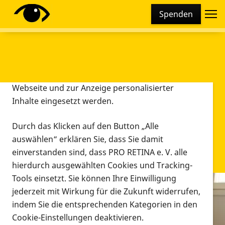
Cookie-Einstellungen
Spenden
Diese Webseite setzt verschiedene Cookies und
Tracking-Tools ein. Dies beinhaltet Cookies und
Tracking-Tools, die für den Betrieb der Webseite
technisch notwendig sind, die zu statistischen
Zwecken sowie zur besseren Bedienbarkeit der
Webseite und zur Anzeige personalisierter
Inhalte eingesetzt werden.
Durch das Klicken auf den Button „Alle
auswählen“ erklären Sie, dass Sie damit
einverstanden sind, dass PRO RETINA e. V. alle
hierdurch ausgewählten Cookies und Tracking-
Tools einsetzt. Sie können Ihre Einwilligung
jederzeit mit Wirkung für die Zukunft widerrufen,
Infomaterial
indem Sie die entsprechenden Kategorien in den
Infomaterial
Cookie-Einstellungen deaktivieren.