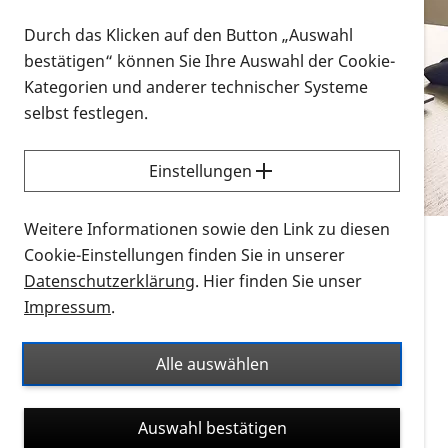
Vorlesen
Durch das Klicken auf den Button „Auswahl
bestätigen“ können Sie Ihre Auswahl der Cookie-
Alle Infomaterialien in verschiedenen
Kategorien und anderer technischer Systeme
Formaten an einem Ort
selbst festlegen.
Sie möchten wissen, wie Sie nach Infonmaterial
suchen und dieses bestellen bzw. herunterladen
Einstellungen
können? Schauen Sie sich die
Erklärvideos zum
Thema Infomaterial auf der PRO RETINA-Website
Weitere Informationen sowie den Link zu diesen
für blinde und sehbehinderte Menschen an.
Cookie-Einstellungen finden Sie in unserer
Datenschutzerklärung
. Hier finden Sie unser
Auf dieser Seite finden Sie sämtliches Infomaterial
Impressum
.
der PRO RETINA in all seinen Formaten an einem
Ort. Nutzen Sie den Formatfilter, um ausschließlich
Alle auswählen
nach Flyern und Broschüren, Audios oder Videos zu
suchen. Die meisten Flyer und Broschüren werden in
Auswahl bestätigen
verschiedenen Formaten angeboten: zur