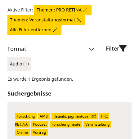
Aktive Filter:
Themen: PRO RETINA
Themen: Veranstaltungsformat
Alle Filter entfernen
Filter
Format
Audio (1)
Es wurde 1 Ergebnis gefunden.
Suchergebnisse
Forschung
AMD
Retinitis pigmentosa (RP)
PRO 
RETINA
Podcast
Forschung heute
Veranstaltung
Online
Vortrag