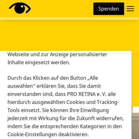
Cookie-Einstellungen
Spenden
Diese Webseite setzt verschiedene Cookies und
Tracking-Tools ein. Dies beinhaltet Cookies und
Tracking-Tools, die für den Betrieb der Webseite
technisch notwendig sind, die zu statistischen
Zwecken sowie zur besseren Bedienbarkeit der
Webseite und zur Anzeige personalisierter
Inhalte eingesetzt werden.
Durch das Klicken auf den Button „Alle
auswählen“ erklären Sie, dass Sie damit
einverstanden sind, dass PRO RETINA e. V. alle
hierdurch ausgewählten Cookies und Tracking-
Tools einsetzt. Sie können Ihre Einwilligung
jederzeit mit Wirkung für die Zukunft widerrufen,
Infomaterial
indem Sie die entsprechenden Kategorien in den
Infomaterial
Cookie-Einstellungen deaktivieren.