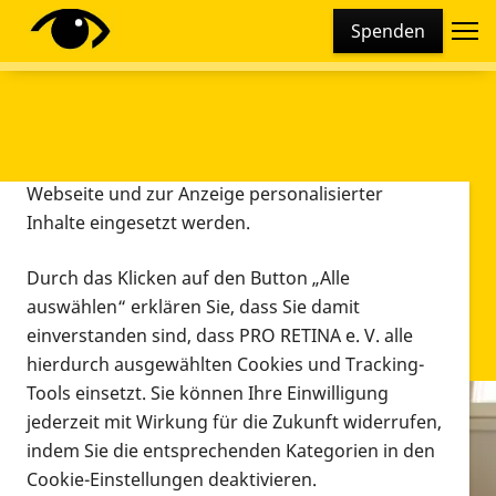
Cookie-Einstellungen
Spenden
Diese Webseite setzt verschiedene Cookies und
Tracking-Tools ein. Dies beinhaltet Cookies und
Tracking-Tools, die für den Betrieb der Webseite
technisch notwendig sind, die zu statistischen
Zwecken sowie zur besseren Bedienbarkeit der
Webseite und zur Anzeige personalisierter
Inhalte eingesetzt werden.
Durch das Klicken auf den Button „Alle
auswählen“ erklären Sie, dass Sie damit
einverstanden sind, dass PRO RETINA e. V. alle
hierdurch ausgewählten Cookies und Tracking-
Tools einsetzt. Sie können Ihre Einwilligung
jederzeit mit Wirkung für die Zukunft widerrufen,
Infomaterial
indem Sie die entsprechenden Kategorien in den
Infomaterial
Cookie-Einstellungen deaktivieren.