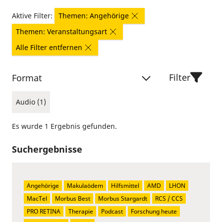
Aktive Filter:
Themen: Angehörige
Themen: Veranstaltungsart
Alle Filter entfernen
Filter
Format
Audio (1)
Es wurde 1 Ergebnis gefunden.
Suchergebnisse
Angehörige
Makulaödem
Hilfsmittel
AMD
LHON
MacTel
Morbus Best
Morbus Stargardt
RCS / CCS
PRO RETINA
Therapie
Podcast
Forschung heute