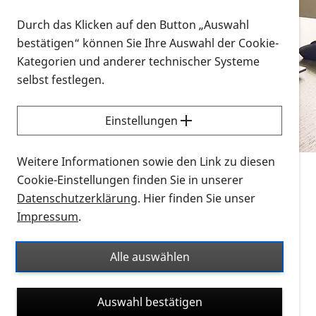
Vorlesen
Durch das Klicken auf den Button „Auswahl
bestätigen“ können Sie Ihre Auswahl der Cookie-
Alle Infomaterialien in verschiedenen
Kategorien und anderer technischer Systeme
Formaten an einem Ort
selbst festlegen.
Sie möchten wissen, wie Sie nach Infonmaterial
suchen und dieses bestellen bzw. herunterladen
Einstellungen
können? Schauen Sie sich die
Erklärvideos zum
Thema Infomaterial auf der PRO RETINA-Website
Weitere Informationen sowie den Link zu diesen
für blinde und sehbehinderte Menschen an.
Cookie-Einstellungen finden Sie in unserer
Datenschutzerklärung
. Hier finden Sie unser
Auf dieser Seite finden Sie sämtliches Infomaterial
Impressum
.
der PRO RETINA in all seinen Formaten an einem
Ort. Nutzen Sie den Formatfilter, um ausschließlich
Alle auswählen
nach Flyern und Broschüren, Audios oder Videos zu
suchen. Die meisten Flyer und Broschüren werden in
Auswahl bestätigen
verschiedenen Formaten angeboten: zur