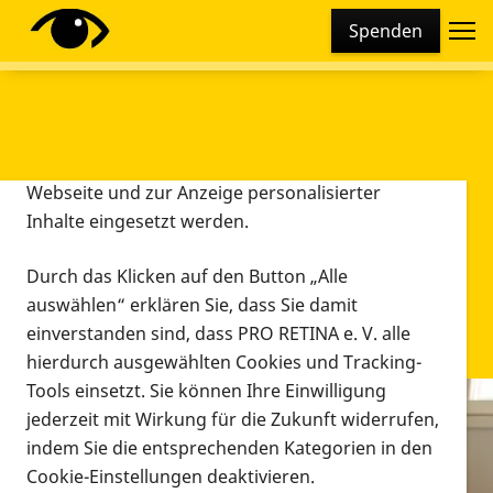
Cookie-Einstellungen
Spenden
Diese Webseite setzt verschiedene Cookies und
Tracking-Tools ein. Dies beinhaltet Cookies und
Tracking-Tools, die für den Betrieb der Webseite
technisch notwendig sind, die zu statistischen
Zwecken sowie zur besseren Bedienbarkeit der
Webseite und zur Anzeige personalisierter
Inhalte eingesetzt werden.
Durch das Klicken auf den Button „Alle
auswählen“ erklären Sie, dass Sie damit
einverstanden sind, dass PRO RETINA e. V. alle
hierdurch ausgewählten Cookies und Tracking-
Tools einsetzt. Sie können Ihre Einwilligung
jederzeit mit Wirkung für die Zukunft widerrufen,
Infomaterial
indem Sie die entsprechenden Kategorien in den
Infomaterial
Cookie-Einstellungen deaktivieren.