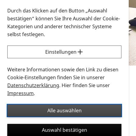
Vorlesen
Durch das Klicken auf den Button „Auswahl
bestätigen“ können Sie Ihre Auswahl der Cookie-
Alle Infomaterialien in verschiedenen
Kategorien und anderer technischer Systeme
Formaten an einem Ort
selbst festlegen.
Sie möchten wissen, wie Sie nach Infonmaterial
suchen und dieses bestellen bzw. herunterladen
Einstellungen
können? Schauen Sie sich die
Erklärvideos zum
Thema Infomaterial auf der PRO RETINA-Website
Weitere Informationen sowie den Link zu diesen
für blinde und sehbehinderte Menschen an.
Cookie-Einstellungen finden Sie in unserer
Datenschutzerklärung
. Hier finden Sie unser
Auf dieser Seite finden Sie sämtliches Infomaterial
Impressum
.
der PRO RETINA in all seinen Formaten an einem
Ort. Nutzen Sie den Formatfilter, um ausschließlich
Alle auswählen
nach Flyern und Broschüren, Audios oder Videos zu
suchen. Die meisten Flyer und Broschüren werden in
Auswahl bestätigen
verschiedenen Formaten angeboten: zur