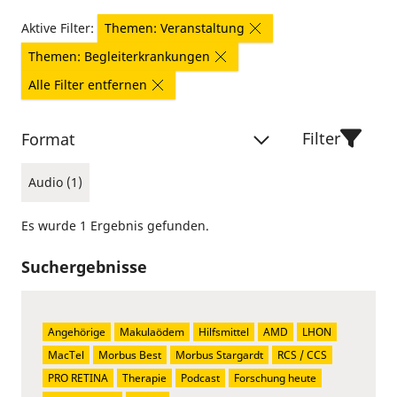
Aktive Filter:
Themen: Veranstaltung
Themen: Begleiterkrankungen
Alle Filter entfernen
Filter
Format
Audio (1)
Es wurde 1 Ergebnis gefunden.
Suchergebnisse
Angehörige
Makulaödem
Hilfsmittel
AMD
LHON
MacTel
Morbus Best
Morbus Stargardt
RCS / CCS
PRO RETINA
Therapie
Podcast
Forschung heute