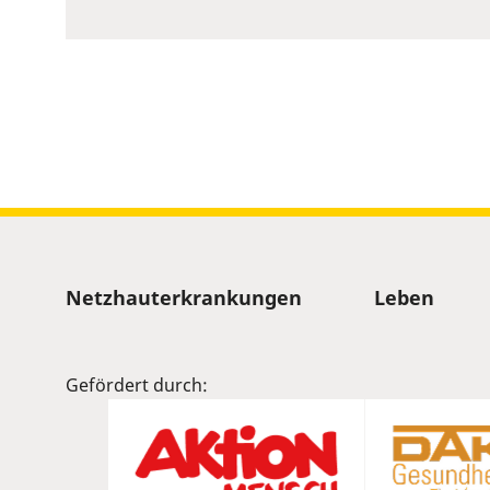
to
show
volume
slider.
Sitemap
Netzhauterkrankungen
Leben
Gefördert durch: