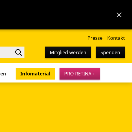
Presse
Kontakt
Mitglied werden
Spenden
pen
Infomaterial
PRO RETINA +