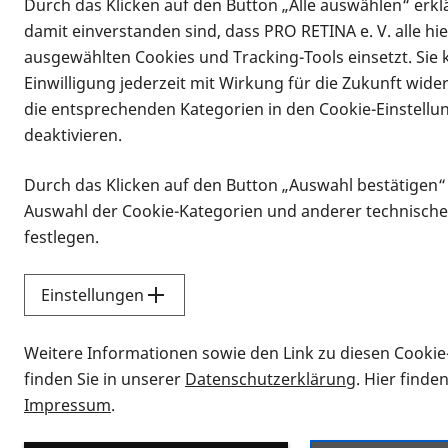
Durch das Klicken auf den Button „Alle auswählen“ erklä
damit einverstanden sind, dass PRO RETINA e. V. alle hi
ausgewählten Cookies und Tracking-Tools einsetzt. Sie
Einwilligung jederzeit mit Wirkung für die Zukunft wide
die entsprechenden Kategorien in den Cookie-Einstellu
deaktivieren.
Durch das Klicken auf den Button „Auswahl bestätigen“
Infomaterial
Auswahl der Cookie-Kategorien und anderer technische
Infomaterial
festlegen.
Einstellungen
Vorlesen
Weitere Informationen sowie den Link zu diesen Cookie
Alle Infomaterialien
finden Sie in unserer
Datenschutzerklärung
. Hier finde
Impressum
.
Sie möchten wissen, wie Sie nach Inf
Erklärvideos zum Thema Infomateri