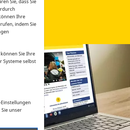
ren Sie, dass Sie
erdurch
 können Ihre
rrufen, indem Sie
ngen
 können Sie Ihre
r Systeme selbst
-Einstellungen
 in verschiedenen Formaten an e
n Sie unser
onmaterial suchen und dieses bestellen bzw. herunterladen
al auf der PRO RETINA-Website für blinde und sehbehi