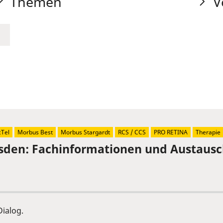
Themen
V
Tel
Morbus Best
Morbus Stargardt
RCS / CCS
PRO RETINA
Therapie
sden: Fachinformationen und Austaus
ialog.