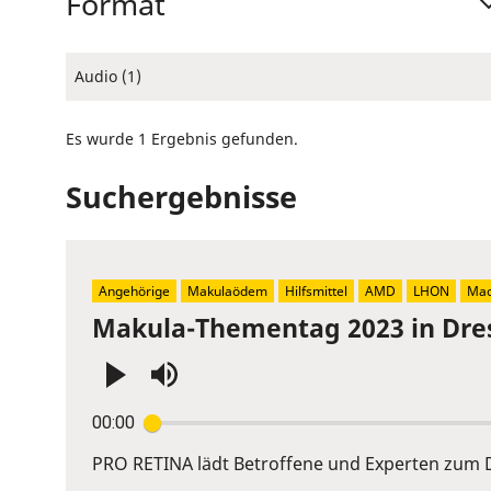
Format
Audio (1)
Es wurde 1 Ergebnis gefunden.
Suchergebnisse
Angehörige
Makulaödem
Hilfsmittel
AMD
LHON
Mac
Makula-Thementag 2023 in Dre
Press
00:00
Enter
or
PRO RETINA lädt Betroffene und Experten zum D
Space