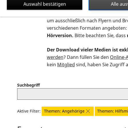
Auswahl bestätigen
Alle au
Auf dieser Seite finden Sie sämtliche
um ausschließlich nach Flyern und B
verschiedenen Formaten angeboten:
Hörversion.
Bitte beachten Sie, dass
Der Download vieler Medien ist exkl
werden
? Dann füllen Sie den
Online-
kein
Mitglied
sind, haben Sie Zugriff 
Suchbegriff
Aktive Filter:
Themen: Angehörige
Themen: Hilfsmi