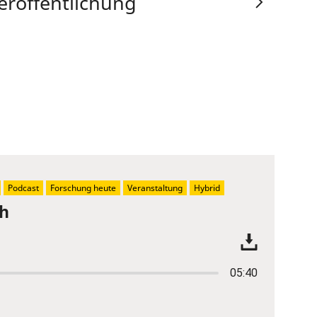
eröffentlichung
Podcast
Forschung heute
Veranstaltung
Hybrid
ch
05:40