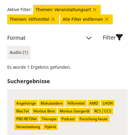
Aktive Filter:
Themen: Veranstaltungsart
Themen: Hilfsmittel
Alle Filter entfernen
Filter
Format
Audio (1)
Es wurde 1 Ergebnis gefunden.
Suchergebnisse
Angehörige
Makulaödem
Hilfsmittel
AMD
LHON
MacTel
Morbus Best
Morbus Stargardt
RCS / CCS
PRO RETINA
Therapie
Podcast
Forschung heute
Veranstaltung
Hybrid