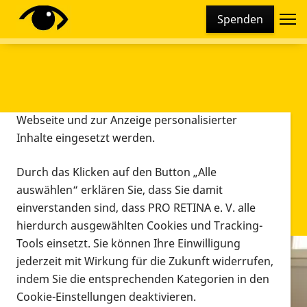
Cookie-Einstellungen
Spenden
Diese Webseite setzt verschiedene Cookies und
Tracking-Tools ein. Dies beinhaltet Cookies und
Tracking-Tools, die für den Betrieb der Webseite
technisch notwendig sind, die zu statistischen
Zwecken sowie zur besseren Bedienbarkeit der
Webseite und zur Anzeige personalisierter
Inhalte eingesetzt werden.
Durch das Klicken auf den Button „Alle
auswählen“ erklären Sie, dass Sie damit
einverstanden sind, dass PRO RETINA e. V. alle
hierdurch ausgewählten Cookies und Tracking-
Tools einsetzt. Sie können Ihre Einwilligung
jederzeit mit Wirkung für die Zukunft widerrufen,
Infomaterial
indem Sie die entsprechenden Kategorien in den
Infomaterial
Cookie-Einstellungen deaktivieren.