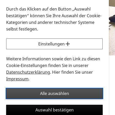
Vorlesen
Durch das Klicken auf den Button „Auswahl
bestätigen“ können Sie Ihre Auswahl der Cookie-
Alle Infomaterialien in verschiedenen
Kategorien und anderer technischer Systeme
Formaten an einem Ort
selbst festlegen.
Sie möchten wissen, wie Sie nach Infonmaterial
suchen und dieses bestellen bzw. herunterladen
Einstellungen
können? Schauen Sie sich die
Erklärvideos zum
Thema Infomaterial auf der PRO RETINA-Website
Weitere Informationen sowie den Link zu diesen
für blinde und sehbehinderte Menschen an.
Cookie-Einstellungen finden Sie in unserer
Datenschutzerklärung
. Hier finden Sie unser
Auf dieser Seite finden Sie sämtliches Infomaterial
Impressum
.
der PRO RETINA in all seinen Formaten an einem
Ort. Nutzen Sie den Formatfilter, um ausschließlich
Alle auswählen
nach Flyern und Broschüren, Audios oder Videos zu
suchen. Die meisten Flyer und Broschüren werden in
Auswahl bestätigen
verschiedenen Formaten angeboten: zur