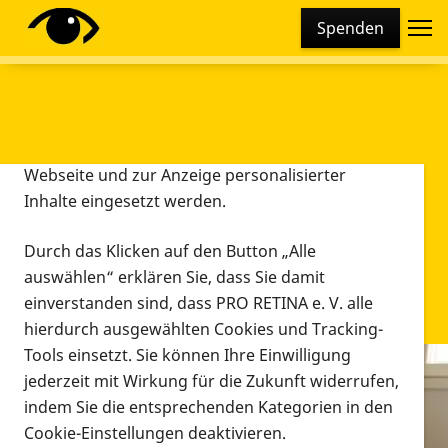
Cookie-Einstellungen
Spenden
Diese Webseite setzt verschiedene Cookies und
Tracking-Tools ein. Dies beinhaltet Cookies und
Tracking-Tools, die für den Betrieb der Webseite
technisch notwendig sind, die zu statistischen
Zwecken sowie zur besseren Bedienbarkeit der
Webseite und zur Anzeige personalisierter
Inhalte eingesetzt werden.
Durch das Klicken auf den Button „Alle
auswählen“ erklären Sie, dass Sie damit
einverstanden sind, dass PRO RETINA e. V. alle
hierdurch ausgewählten Cookies und Tracking-
Tools einsetzt. Sie können Ihre Einwilligung
jederzeit mit Wirkung für die Zukunft widerrufen,
Infomaterial
indem Sie die entsprechenden Kategorien in den
Infomaterial
Cookie-Einstellungen deaktivieren.