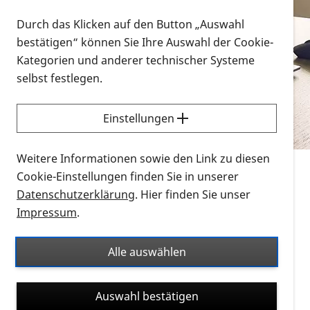
Vorlesen
Durch das Klicken auf den Button „Auswahl
bestätigen“ können Sie Ihre Auswahl der Cookie-
Alle Infomaterialien in verschiedenen
Kategorien und anderer technischer Systeme
Formaten an einem Ort
selbst festlegen.
Sie möchten wissen, wie Sie nach Infonmaterial
suchen und dieses bestellen bzw. herunterladen
Einstellungen
können? Schauen Sie sich die
Erklärvideos zum
Thema Infomaterial auf der PRO RETINA-Website
Weitere Informationen sowie den Link zu diesen
für blinde und sehbehinderte Menschen an.
Cookie-Einstellungen finden Sie in unserer
Datenschutzerklärung
. Hier finden Sie unser
Auf dieser Seite finden Sie sämtliches Infomaterial
Impressum
.
der PRO RETINA in all seinen Formaten an einem
Ort. Nutzen Sie den Formatfilter, um ausschließlich
Alle auswählen
nach Flyern und Broschüren, Audios oder Videos zu
suchen. Die meisten Flyer und Broschüren werden in
Auswahl bestätigen
verschiedenen Formaten angeboten: zur