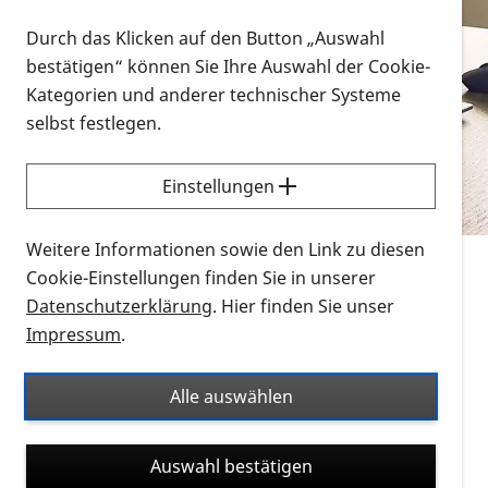
Vorlesen
Durch das Klicken auf den Button „Auswahl
bestätigen“ können Sie Ihre Auswahl der Cookie-
Alle Infomaterialien in verschiedenen
Kategorien und anderer technischer Systeme
Formaten an einem Ort
selbst festlegen.
Sie möchten wissen, wie Sie nach Infonmaterial
suchen und dieses bestellen bzw. herunterladen
Einstellungen
können? Schauen Sie sich die
Erklärvideos zum
Thema Infomaterial auf der PRO RETINA-Website
Weitere Informationen sowie den Link zu diesen
für blinde und sehbehinderte Menschen an.
Cookie-Einstellungen finden Sie in unserer
Datenschutzerklärung
. Hier finden Sie unser
Auf dieser Seite finden Sie sämtliches Infomaterial
Impressum
.
der PRO RETINA in all seinen Formaten an einem
Ort. Nutzen Sie den Formatfilter, um ausschließlich
Alle auswählen
nach Flyern und Broschüren, Audios oder Videos zu
suchen. Die meisten Flyer und Broschüren werden in
Auswahl bestätigen
verschiedenen Formaten angeboten: zur