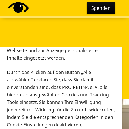
Cookie-Einstellungen
Spenden
Diese Webseite setzt verschiedene Cookies und
Tracking-Tools ein. Dies beinhaltet Cookies und
Tracking-Tools, die für den Betrieb der Webseite
technisch notwendig sind, die zu statistischen
Zwecken sowie zur besseren Bedienbarkeit der
Webseite und zur Anzeige personalisierter
Inhalte eingesetzt werden.
Durch das Klicken auf den Button „Alle
auswählen“ erklären Sie, dass Sie damit
einverstanden sind, dass PRO RETINA e. V. alle
hierdurch ausgewählten Cookies und Tracking-
Tools einsetzt. Sie können Ihre Einwilligung
jederzeit mit Wirkung für die Zukunft widerrufen,
Infomaterial
indem Sie die entsprechenden Kategorien in den
Infomaterial
Cookie-Einstellungen deaktivieren.