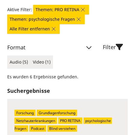
Aktive Filter:
Themen: PRO RETINA
Themen: psychologische Fragen
Alle Filter entfernen
Filter
Format
Audio (5)
Video (1)
Es wurden 6 Ergebnisse gefunden.
Suchergebnisse
Forschung
Grundlagenforschung
Netzhauterkrankungen
PRO RETINA
psychologische 
Fragen
Podcast
Blind verstehen