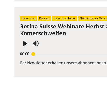
show
volume
slider.
Forschung
Podcast
Forschung heute
überregionale Veran
Retina Suisse Webinare Herbst 
Kometschweifen
Press
00:00
Enter
or
Per Newsletter erhalten unsere Abonnentinnen 
Space
to
show
volume
slider.