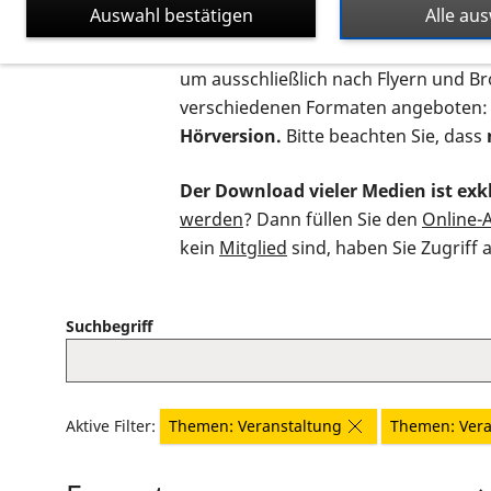
Auswahl bestätigen
Alle au
Auf dieser Seite finden Sie sämtliche
um ausschließlich nach Flyern und B
verschiedenen Formaten angeboten:
Hörversion.
Bitte beachten Sie, dass
Der Download vieler Medien ist exkl
werden
? Dann füllen Sie den
Online-
kein
Mitglied
sind, haben Sie Zugriff 
Suchbegriff
Aktive Filter:
Themen: Veranstaltung
Themen: Vera