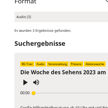
Format
Audio (3)
Es wurden 3 Ergebnisse gefunden.
Suchergebnisse
RG Trier
Audio
Veranstaltung
Präsenz
Aktionswoche
Die Woche des Sehens 2023 am Fr
Press
00:00
Enter
or
Space
Große Hilfsmittelberatung ab 10 Uhr mit viel N