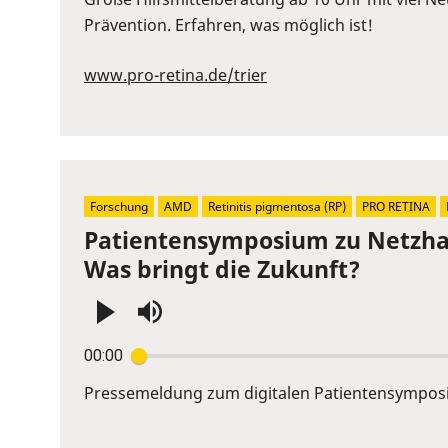
to
Prävention. Erfahren, was möglich ist!
show
volume
www.pro-retina.de/trier
slider.
Forschung
AMD
Retinitis pigmentosa (RP)
PRO RETINA
Patientensymposium zu Netzhau
Was bringt die Zukunft?
Press
00:00
Enter
or
Pressemeldung zum digitalen Patientensympos
Space
to