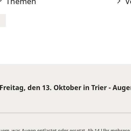
Themen
V
eitag, den 13. Oktober in Trier - Auge
euem, was Augen entlastet oder ersetzt. Ab 14 Uhr mehrere