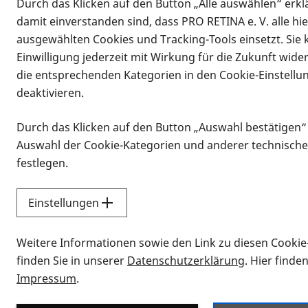
Durch das Klicken auf den Button „Alle auswählen“ erklä
damit einverstanden sind, dass PRO RETINA e. V. alle hi
ausgewählten Cookies und Tracking-Tools einsetzt. Sie
Einwilligung jederzeit mit Wirkung für die Zukunft wide
die entsprechenden Kategorien in den Cookie-Einstellu
deaktivieren.
Durch das Klicken auf den Button „Auswahl bestätigen“
Infomaterial
Auswahl der Cookie-Kategorien und anderer technische
Infomaterial
festlegen.
Einstellungen
Vorlesen
Weitere Informationen sowie den Link zu diesen Cookie
Alle Infomaterialien
finden Sie in unserer
Datenschutzerklärung
. Hier finde
Impressum
.
Sie möchten wissen, wie Sie nach Inf
Erklärvideos zum Thema Infomateri