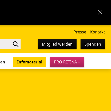
Presse
Kontakt
Mitglied werden
Spenden
pen
Infomaterial
PRO RETINA +