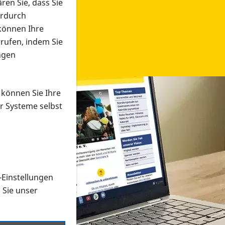
ren Sie, dass Sie
erdurch
 können Ihre
rrufen, indem Sie
ngen
 können Sie Ihre
r Systeme selbst
-Einstellungen
 in verschiedenen Formaten an e
n Sie unser
onmaterial suchen und dieses bestellen bzw. herunterladen
al auf der PRO RETINA-Website für blinde und sehbehi