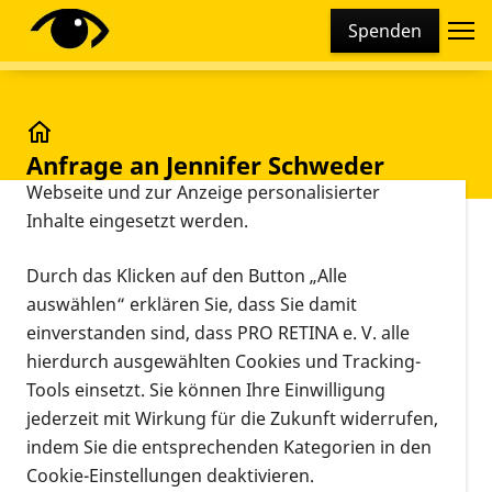
Cookie-Einstellungen
Spenden
Diese Webseite setzt verschiedene Cookies und
Tracking-Tools ein. Dies beinhaltet Cookies und
Tracking-Tools, die für den Betrieb der Webseite
technisch notwendig sind, die zu statistischen
Anfrage an Jennifer Schweder
Zwecken sowie zur besseren Bedienbarkeit der
Webseite und zur Anzeige personalisierter
Inhalte eingesetzt werden.
Vorlesen
Bitte füllen Sie alle Felder aus, sofern sie nicht als
Durch das Klicken auf den Button „Alle
optional gekennzeichnet sind.
auswählen“ erklären Sie, dass Sie damit
einverstanden sind, dass PRO RETINA e. V. alle
Thema
hierdurch ausgewählten Cookies und Tracking-
Tools einsetzt. Sie können Ihre Einwilligung
jederzeit mit Wirkung für die Zukunft widerrufen,
indem Sie die entsprechenden Kategorien in den
Vorname
(optional)
Cookie-Einstellungen deaktivieren.