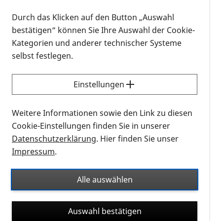
Durch das Klicken auf den Button „Auswahl
Nachname
(optional)
bestätigen“ können Sie Ihre Auswahl der Cookie-
Kategorien und anderer technischer Systeme
selbst festlegen.
Wie möchten Sie von uns kontaktiert werden?
Einstellungen
per E-mail
per Telefon
Weitere Informationen sowie den Link zu diesen
Cookie-Einstellungen finden Sie in unserer
E-Mail-Adresse
(optional)
Datenschutzerklärung
. Hier finden Sie unser
Impressum
.
Alle auswählen
Telefon
(optional)
Auswahl bestätigen