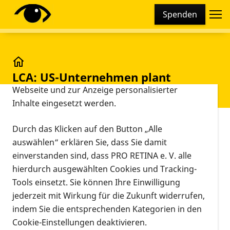
Cookie-Einstellungen
Spenden
Diese Webseite setzt verschiedene Cookies und
Tracking-Tools ein. Dies beinhaltet Cookies und
Tracking-Tools, die für den Betrieb der Webseite
technisch notwendig sind, die zu statistischen
LCA: US-Unternehmen plant neue Studie
LCA: US-Unternehmen plant
Zwecken sowie zur besseren Bedienbarkeit der
neue Studie
Webseite und zur Anzeige personalisierter
Inhalte eingesetzt werden.
Vorlesen
Durch das Klicken auf den Button „Alle
auswählen“ erklären Sie, dass Sie damit
Planung einer Gentherapiestudie
einverstanden sind, dass PRO RETINA e. V. alle
bei Leberscher Congenitaler
hierdurch ausgewählten Cookies und Tracking-
Amaurose
Tools einsetzt. Sie können Ihre Einwilligung
Das amerikanische Biotechnologie-
jederzeit mit Wirkung für die Zukunft widerrufen,
indem Sie die entsprechenden Kategorien in den
Unternehmen Editas Medicine
Cookie-Einstellungen deaktivieren.
möchte innerhalb der nächsten