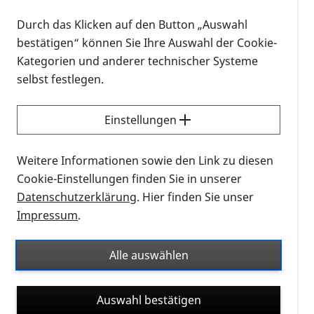
zwei Jahre eine besonders
Durch das Klicken auf den Button „Auswahl
wirkungsvolle Form der DNA-
bestätigen“ können Sie Ihre Auswahl der Cookie-
Reparatur an Menschen testen.
Kategorien und anderer technischer Systeme
selbst festlegen.
Einsatz neuer Technologie angekündigt
Einstellungen
Laut einem Bericht von Technology Review kündigte
Editas-Geschäftsführerin Katrine Bosley im Rahmen
Weitere Informationen sowie den Link zu diesen
der EmTech-Konferenz in Cambridge anstehende
Cookie-Einstellungen finden Sie in unserer
Tests zur DNA-Reparatur an Menschen an. Demnach
Datenschutzerklärung
. Hier finden Sie unser
hoffe ihr Unternehmen, im Jahr 2017 eine klinische
Impressum
.
Studie durchführen zu können, um eine seltene
Form der Erblindung, die Lebersche Congenitale
Amaurose ( LCA) zu bekämpfen.
Alle auswählen
Dafür wollen sie CRISPR nutzen — eine
Auswahl bestätigen
vielversprechende Technologie, um Erbgut zu