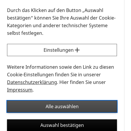
verschlechterte. Ursachen für die Zunahme der
Durch das Klicken auf den Button „Auswahl
kindlichen Kurzsichtigkeit könnten der seltenere
bestätigen“ können Sie Ihre Auswahl der Cookie-
Aufenthalt im Freien und das mit viel
Kategorien und anderer technischer Systeme
Bildschirmarbeit verbundene Homeschooling
selbst festlegen.
während des pandemiebedingten Lockdowns
sein, vermuten die Studienautoren. Experten der
Einstellungen
Deutschen Ophthalmologischen Gesellschaft
(DOG) empfehlen den Eltern hierzulande,
jüngeren Kindern trotz der Einschränkungen
Weitere Informationen sowie den Link zu diesen
durch die Covid-19-Pandemie möglichst viel
Cookie-Einstellungen finden Sie in unserer
Tageslicht zukommen zu lassen und die Nutzung
Datenschutzerklärung
. Hier finden Sie unser
von Smartphones, Tablets und PCs zu begrenzen.
Impressum
.
Alle auswählen
Grundlage der Studie (1) waren die jährlichen
Routineuntersuchungen auf Kurzsichtigkeit bei
Auswahl bestätigen