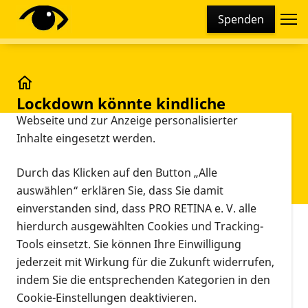
Cookie-Einstellungen
Spenden
Diese Webseite setzt verschiedene Cookies und
Tracking-Tools ein. Dies beinhaltet Cookies und
Tracking-Tools, die für den Betrieb der Webseite
technisch notwendig sind, die zu statistischen
Lockdown könnte kindliche Kurzsichtigkeit förder
Lockdown könnte kindliche
Zwecken sowie zur besseren Bedienbarkeit der
Kurzsichtigkeit fördern.
Webseite und zur Anzeige personalisierter
Inhalte eingesetzt werden.
Augenärzte raten zu mehr
Tageslicht und weniger
Durch das Klicken auf den Button „Alle
Smartphone
auswählen“ erklären Sie, dass Sie damit
einverstanden sind, dass PRO RETINA e. V. alle
hierdurch ausgewählten Cookies und Tracking-
Vorlesen
Tools einsetzt. Sie können Ihre Einwilligung
München – Eine Reihenuntersuchung an 123.000
jederzeit mit Wirkung für die Zukunft widerrufen,
Schulkindern in China hat ergeben, dass sich die
indem Sie die entsprechenden Kategorien in den
Kurzsichtigkeit der Sechs- bis Achtjährigen im
Cookie-Einstellungen deaktivieren.
Jahr 2020 im Schnitt um 0,3 Dioptrien