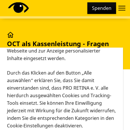
Cookie-Einstellungen
Spenden
Diese Webseite setzt verschiedene Cookies und
Tracking-Tools ein. Dies beinhaltet Cookies und
Tracking-Tools, die für den Betrieb der Webseite
technisch notwendig sind, die zu statistischen
OCT als Kassenleistung - Fragen und Fallstricke b
OCT als Kassenleistung - Fragen
Zwecken sowie zur besseren Bedienbarkeit der
und Fallstricke brauchen
Webseite und zur Anzeige personalisierter
Inhalte eingesetzt werden.
Lösungen
Durch das Klicken auf den Button „Alle
Vorlesen
auswählen“ erklären Sie, dass Sie damit
Bonn. Seit dem 1. Oktober 2019 ist die optische
einverstanden sind, dass PRO RETINA e. V. alle
Kohärenztomografie (OCT) zur Diagnostik und
hierdurch ausgewählten Cookies und Tracking-
Steuerung der intravitrealen
Tools einsetzt. Sie können Ihre Einwilligung
Injektionsbehandlung (IVM) bei feuchter
jederzeit mit Wirkung für die Zukunft widerrufen,
altersabhängiger Makula-Degeneration (AMD)
indem Sie die entsprechenden Kategorien in den
und beim diabetischen Makulaödem (DMÖ) eine
Cookie-Einstellungen deaktivieren.