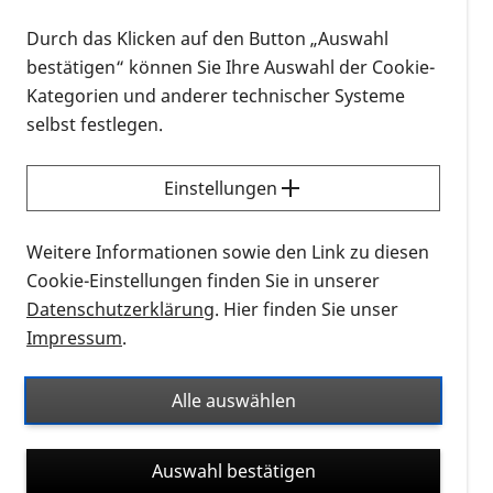
Regelleistung der gesetzlichen Krankenkassen.
Durch das Klicken auf den Button „Auswahl
Der Bewertungsausschuss, bestehend aus
bestätigen“ können Sie Ihre Auswahl der Cookie-
Vertreterinnen und Vertretern der Kassenärztlichen
Kategorien und anderer technischer Systeme
Vereinigungen und Krankenkassen, hat hierzu
selbst festlegen.
entsprechende Gebührenziffern im Einheitlichen
Bewertungsmaßstab (EBM) festgelegt. Damit wurde
Einstellungen
ein Beschluss des Gemeinsamen
Bundesausschusses (G-BA) vom Dezember 2018
Weitere Informationen sowie den Link zu diesen
umgesetzt.
Cookie-Einstellungen finden Sie in unserer
Datenschutzerklärung
. Hier finden Sie unser
PRO RETINA Deutschland e. V. begrüßt die
Impressum
.
praktische Umsetzung dieser längst überfälligen
Regelung ausdrücklich. Sie bedeutet eine spürbare
Alle auswählen
Entlastung für betroffene Patientinnen und
Patienten, die bisher häufig die Kosten für die OCT-
Untersuchung selbst tragen mussten.
Auswahl bestätigen