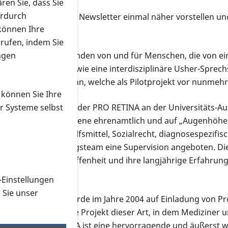
ren Sie, dass Sie
erdurch
RETINA möchte der Newsletter einmal näher vorstellen und
 können Ihre
rrufen, indem Sie
 Patientensprechstunden von und für Menschen, die von ei
ngen
er und Tübingen sowie eine interdisziplinäre Usher-Sprec
nsprechstunde in Bonn, welche als Pilotprojekt vor nunmehr
 können Sie Ihre
ine Beratungsstelle der PRO RETINA an der Universitäts-Aug
r Systeme selbst
ater andere Betroffene ehrenamtlich und auf „Augenhöhe“
uf den Gebieten Hilfsmittel, Sozialrecht, diagnosespezifi
h wird dem Beratungsteam eine Supervision angeboten. Die
 ihre eigene Betroffenheit und ihre langjährige Erfahrung
-Einstellungen
n Sie unser
etzhautpatienten wurde im Jahre 2004 auf Einladung von Prof
ert. Dies war das erste Projekt dieser Art, in dem Mediziner
durch die PRO RETINA ist eine hervorragende und äußerst 