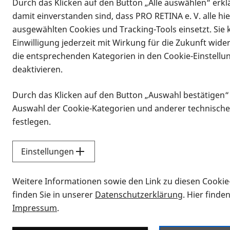
Durch das Klicken auf den Button „Alle auswählen“ erklä
Vorlesen
damit einverstanden sind, dass PRO RETINA e. V. alle hi
Die Patientensprechstunden der PRO 
ausgewählten Cookies und Tracking-Tools einsetzt. Sie
Interessierte nennen.
Einwilligung jederzeit mit Wirkung für die Zukunft wide
Die PRO RETINA organisiert mehrere
die entsprechenden Kategorien in den Cookie-Einstellu
sind, und zwar in Bonn, Ahaus, Münst
deaktivieren.
wir mit der Vorstellung der Patiente
Durch das Klicken auf den Button „Auswahl bestätigen“
Die Patientensprechstunde Bonn ist e
Auswahl der Cookie-Kategorien und anderer technische
Netzhautdegeneration betroffene Ber
festlegen.
Berater werden regelmäßig geschult a
Gesprächsführung. Mehrmals jährlic
Einstellungen
über eine besondere Kompetenz durch
Betroffener.
Weitere Informationen sowie den Link zu diesen Cookie
finden Sie in unserer
Datenschutzerklärung
. Hier finde
Diese Anlaufstelle für Makula- und N
Impressum
.
Universitäts-Augenklinik Bonn, initii
Patienten versorgen. „Die Beratung 