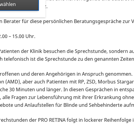
swählen
en“, sagt Prof. Holz.
in Berater für diese persönlichen Beratungsgespräche zur 
.00 – 15.00 Uhr.
Patienten der Klinik besuchen die Sprechstunde, sondern a
ch telefonisch ist die Sprechstunde zu den genannten Zeite
etroffenen und deren Angehörigen in Anspruch genommen. D
n (AMD), aber auch Patienten mit RP, ZSD, Morbus Stargar
che 30 Minuten und länger. In diesen Gesprächen in ents
 alle Fragen zur Lebensführung mit ihrer Erkrankung ohne
gebote und Anlaufstellen für Blinde und Sehbehinderte au
prechstunden der PRO RETINA folgt in lockerer Reihenfolge