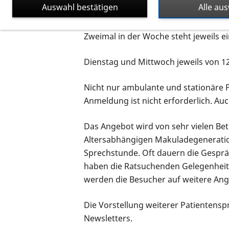
Auswahl bestätigen
Alle au
medizinischen Versorgung der Patient
Zweimal in der Woche steht jeweils e
Dienstag und Mittwoch jeweils von 12
Nicht nur ambulante und stationäre 
Anmeldung ist nicht erforderlich. Au
Das Angebot wird von sehr vielen B
Altersabhängigen Makuladegeneratio
Sprechstunde. Oft dauern die Gesprä
haben die Ratsuchenden Gelegenheit,
werden die Besucher auf weitere An
Die Vorstellung weiterer Patientens
Newsletters.