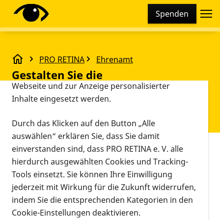
Cookie-Einstellungen
Spenden
Diese Webseite setzt verschiedene Cookies und
Tracking-Tools ein. Dies beinhaltet Cookies und
Tracking-Tools, die für den Betrieb der Webseite
PRO RETINA
Ehrenamt
technisch notwendig sind, die zu statistischen
Regional aktiv werden!
Gestalten Sie die
Zwecken sowie zur besseren Bedienbarkeit der
Webseite und zur Anzeige personalisierter
Öffentlichkeitsarbeit in unserer
Inhalte eingesetzt werden.
Regionalgruppe Koblenz aktiv
mit!
Durch das Klicken auf den Button „Alle
auswählen“ erklären Sie, dass Sie damit
einverstanden sind, dass PRO RETINA e. V. alle
Vorlesen
hierdurch ausgewählten Cookies und Tracking-
Seien Sie Teil unseres Teams für eine starke
Präsenz nach außen!
Tools einsetzt. Sie können Ihre Einwilligung
jederzeit mit Wirkung für die Zukunft widerrufen,
Unser Leitungsteam der Regionalgruppe Koblenz
indem Sie die entsprechenden Kategorien in den
sucht engagierte und ehrenamtliche Unterstützung
Cookie-Einstellungen deaktivieren.
in der Öffentlichkeitsarbeit! Haben Sie Lust daran,