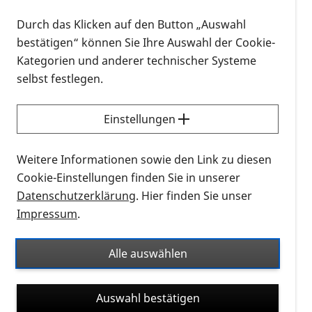
PRO RETINAs bundesweites Netzwerk weiter
Durch das Klicken auf den Button „Auswahl
auszubauen, bei Infoständen mitzumachen, unsere
bestätigen“ können Sie Ihre Auswahl der Cookie-
Anliegen in die Öffentlichkeit zu tragen oder sich
Kategorien und anderer technischer Systeme
vielleicht sogar in einem Behindertenbeirat
selbst festlegen.
einzubringen? Dann sind Sie bei uns genau richtig.
Einstellungen
Möglichen Aufgaben:
Unterstützung bei Infoständen und
Weitere Informationen sowie den Link zu diesen
Veranstaltungen
Cookie-Einstellungen finden Sie in unserer
Kommunikation mit Interessierten und
Datenschutzerklärung
. Hier finden Sie unser
Mitgliedern, sowie anderen Beiräten und
Impressum
.
Netzwerke
Kontaktpflege zu lokalen Netzwerken oder
Alle auswählen
anderen Initiativen
Gremienarbeit in Behindertenbeiräten
Auswahl bestätigen